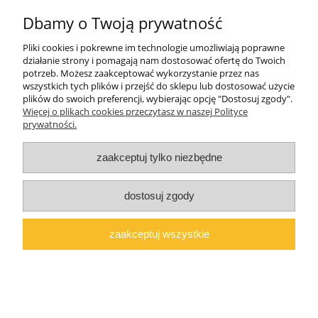
Dbamy o Twoją prywatność
O firmie
Pliki cookies i pokrewne im technologie umożliwiają poprawne
Polski producent mebli ALMER MEBLE | Okrajszów 20, 97-500
działanie strony i pomagają nam dostosować ofertę do Twoich
Radomsko, woj. łódzkie | NIP: 7722212376 | E-
potrzeb. Możesz zaakceptować wykorzystanie przez nas
mail:
marcin@almermeble.pl
| Telefon:
446824803
wszystkich tych plików i przejść do sklepu lub dostosować użycie
plików do swoich preferencji, wybierając opcję "Dostosuj zgody".
© 2025
copyright by ALMER MEBLE
Więcej o plikach cookies przeczytasz w naszej Polityce
prywatności.
pokaż pełną wersję strony
Sklep internetowy Shoper.pl
zaakceptuj tylko niezbędne
dostosuj zgody
zaakceptuj wszystkie