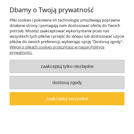
Dbamy o Twoją prywatność
O firmie
Pliki cookies i pokrewne im technologie umożliwiają poprawne
Polski producent mebli ALMER MEBLE | Okrajszów 20, 97-500
działanie strony i pomagają nam dostosować ofertę do Twoich
Radomsko, woj. łódzkie | NIP: 7722212376 | E-
potrzeb. Możesz zaakceptować wykorzystanie przez nas
mail:
marcin@almermeble.pl
| Telefon:
446824803
wszystkich tych plików i przejść do sklepu lub dostosować użycie
plików do swoich preferencji, wybierając opcję "Dostosuj zgody".
© 2025
copyright by ALMER MEBLE
Więcej o plikach cookies przeczytasz w naszej Polityce
prywatności.
pokaż pełną wersję strony
Sklep internetowy Shoper.pl
zaakceptuj tylko niezbędne
dostosuj zgody
zaakceptuj wszystkie