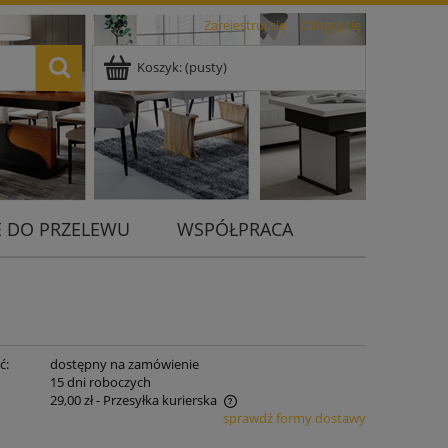
Zarejestruj się
Zaloguj się
Koszyk:
(pusty)
 DO PRZELEWU
WSPÓŁPRACA
ć:
dostępny na zamówienie
:
15 dni roboczych
29,00 zł
- Przesyłka kurierska
sprawdź formy dostawy
nie zawiera ewentualnych kosztów