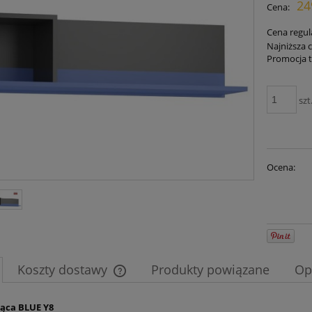
24
Cena:
płatn
Cena regul
Najniższa 
Promocja t
Je
30
szt
mo
sp
Ocena:
Koszty dostawy
Produkty powiązane
Op
Cena nie zawiera ewentualnych kosztów
ząca BLUE Y8