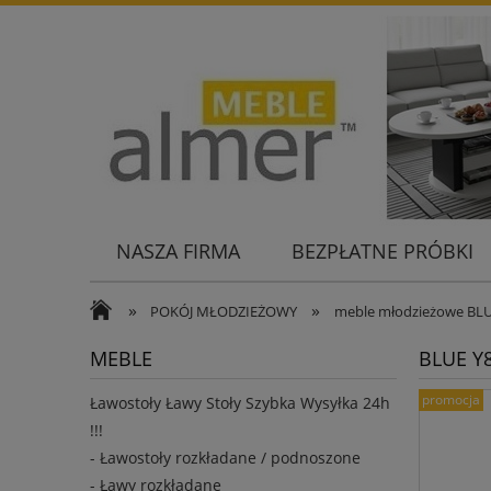
NASZA FIRMA
BEZPŁATNE PRÓBKI
KONTAKT
»
»
POKÓJ MŁODZIEŻOWY
meble młodzieżowe BL
MEBLE
BLUE Y8
promocja
Ławostoły Ławy Stoły Szybka Wysyłka 24h
!!!
- Ławostoły rozkładane / podnoszone
- Ławy rozkładane