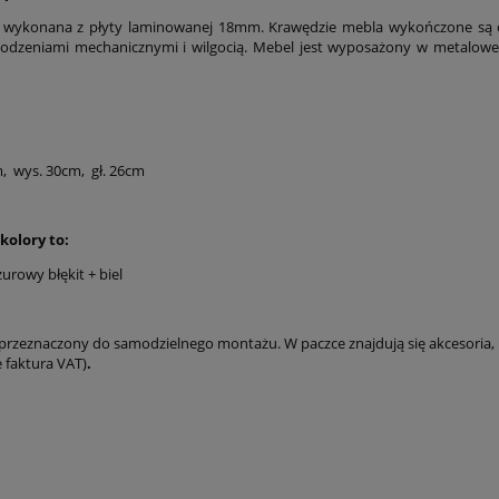
płatności
st wykonana z płyty laminowanej 18mm. Krawędzie mebla wykończone są 
kodzeniami mechanicznymi i wilgocią. Mebel jest wyposażony w metalow
m, wys. 30cm, gł. 26cm
kolory to:
azurowy błękit + biel
 przeznaczony do samodzielnego montażu. W paczce znajdują się akcesoria,
 faktura VAT)
.