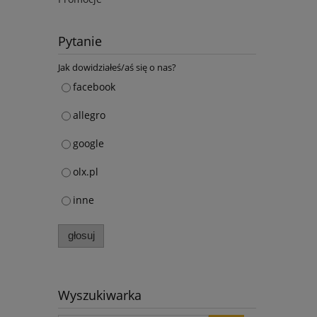
Pytanie
Jak dowidziałeś/aś się o nas?
facebook
allegro
google
olx.pl
inne
głosuj
Wyszukiwarka