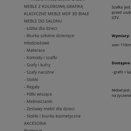
MEBLE Z KOLOROWĄ GRAFIKĄ
Szafka je
przed usz
KLASYCZNE MEBLE MDF 3D BIAŁE
GTV.
MEBLE DO SALONU
- Łóżka dla dzieci
- Biurka szkolne dziecięce
Wymiary:
młodzieżowe
szer: 110c
- Materace
- Komody i szafki
Dostępne 
- Szafy i kufry
- grafit + l
- Szafy narożne
- Stoliki
- Regały
Mebel jest
- Półki wiszące
na życzenie
- Meblościanki
- Zestawy mebli dla dzieci
- Stoliki i biurka kosmetyczne
AKCESORIA
Promocje