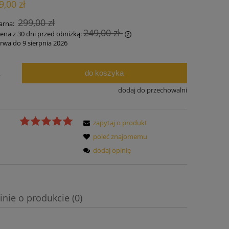
9,00 zł
ości
299,00 zł
arna:
249,00 zł
cena z 30 dni przed obniżką:
rwa do 9 sierpnia 2026
żeli produkt jest sprzedawany krócej niż
 dni, wyświetlana jest najniższa cena od
do koszyka
.
mentu, kiedy produkt pojawił się w
rzedaży.
dodaj do przechowalni
zapytaj o produkt
poleć znajomemu
dodaj opinię
inie o produkcie (0)