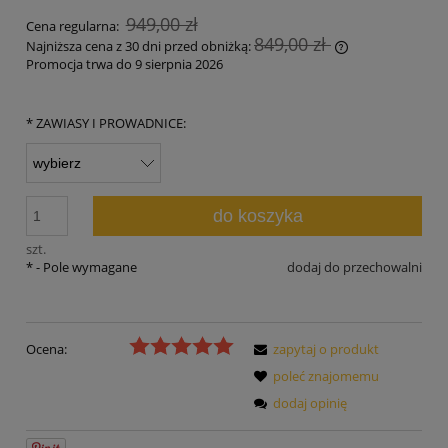
949,00 zł
Cena regularna:
849,00 zł
Najniższa cena z 30 dni przed obniżką:
Promocja trwa do 9 sierpnia 2026
Jeżeli produkt 
30 dni, wyświet
momentu, kiedy
*
ZAWIASY I PROWADNICE:
sprzedaży.
do koszyka
szt.
*
- Pole wymagane
dodaj do przechowalni
Ocena:
zapytaj o produkt
poleć znajomemu
dodaj opinię