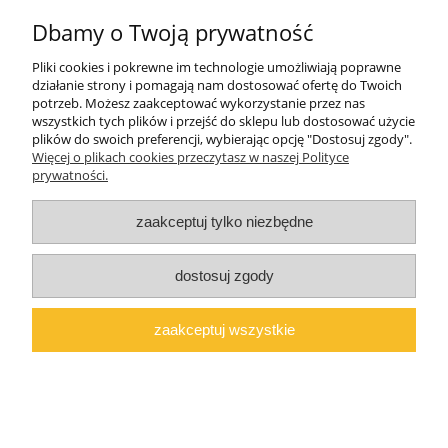
Dbamy o Twoją prywatność
O firmie
Pliki cookies i pokrewne im technologie umożliwiają poprawne
Polski producent mebli ALMER MEBLE | Okrajszów 20, 97-500
działanie strony i pomagają nam dostosować ofertę do Twoich
Radomsko, woj. łódzkie | NIP: 7722212376 | E-
potrzeb. Możesz zaakceptować wykorzystanie przez nas
mail:
marcin@almermeble.pl
| Telefon:
446824803
wszystkich tych plików i przejść do sklepu lub dostosować użycie
plików do swoich preferencji, wybierając opcję "Dostosuj zgody".
© 2025
copyright by ALMER MEBLE
Więcej o plikach cookies przeczytasz w naszej Polityce
prywatności.
pokaż pełną wersję strony
Sklep internetowy Shoper.pl
zaakceptuj tylko niezbędne
dostosuj zgody
zaakceptuj wszystkie