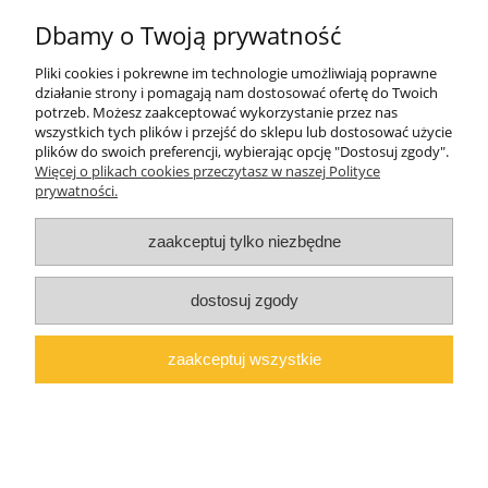
Dbamy o Twoją prywatność
O firmie
Pliki cookies i pokrewne im technologie umożliwiają poprawne
Polski producent mebli ALMER MEBLE | Okrajszów 20, 97-500
działanie strony i pomagają nam dostosować ofertę do Twoich
Radomsko, woj. łódzkie | NIP: 7722212376 | E-
potrzeb. Możesz zaakceptować wykorzystanie przez nas
mail:
marcin@almermeble.pl
| Telefon:
446824803
wszystkich tych plików i przejść do sklepu lub dostosować użycie
plików do swoich preferencji, wybierając opcję "Dostosuj zgody".
© 2025
copyright by ALMER MEBLE
Więcej o plikach cookies przeczytasz w naszej Polityce
prywatności.
pokaż pełną wersję strony
Sklep internetowy Shoper.pl
zaakceptuj tylko niezbędne
dostosuj zgody
zaakceptuj wszystkie