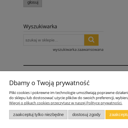
głosuj
Wyszukiwarka
wyszukiwarka zaawansowana
Pomoc
Dbamy o Twoją prywatność
WARUNKI DOSTAWY
Pliki cookies i pokrewne im technologie umożliwiają poprawne działa
INSTRUKCJE MONTAŻU
do sklepu lub dostosować użycie plików do swoich preferencji, wybiera
Więcej o plikach cookies przeczytasz w naszej Polityce prywatności.
Jak wycenić zestaw mebli
Blog
zaakceptuj tylko niezbędne
dostosuj zgody
zaakceptu
Polski producent mebli ALMER MEBLE | Ok