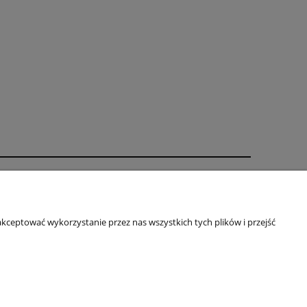
rmie
ZA FIRMA
kceptować wykorzystanie przez nas wszystkich tych plików i przejść
ÓŁPRACA
ITYKA PRYWATNOŚCI
TAKT
rcin@almermeble.pl
| Telefon:
446824803