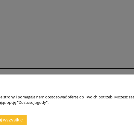
Moje konto
O fi
DANE DO PRZELEWU
NAS
nie strony i pomagają nam dostosować ofertę do Twoich potrzeb. Możesz zaa
Regulamin ZAKUPY, ZWROTY, REKLAMACJE
WSP
jąc opcję "Dostosuj zgody".
GWARANCJA
POL
KON
j wszystkie
rajszów 20, 97-500 Radomsko, woj. łódzkie | NIP: 7722212376 | E-mail:
ma