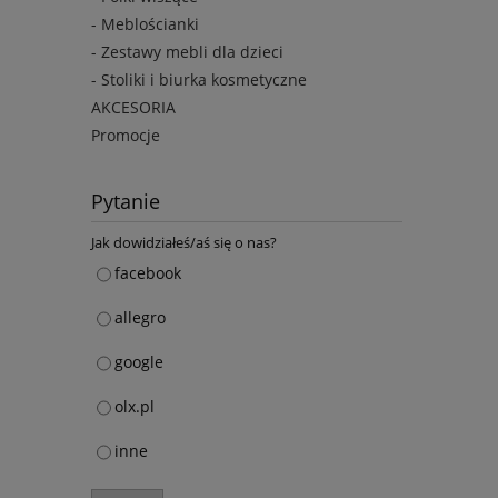
- Meblościanki
- Zestawy mebli dla dzieci
- Stoliki i biurka kosmetyczne
AKCESORIA
Promocje
Pytanie
Jak dowidziałeś/aś się o nas?
facebook
allegro
google
olx.pl
inne