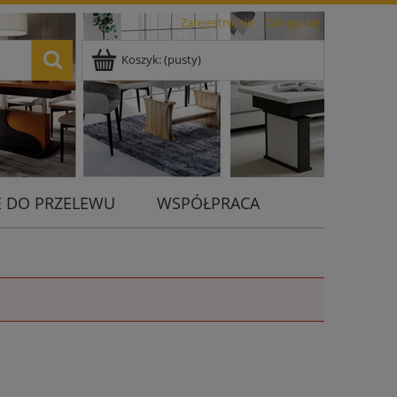
Zarejestruj się
Zaloguj się
Koszyk:
(pusty)
 DO PRZELEWU
WSPÓŁPRACA