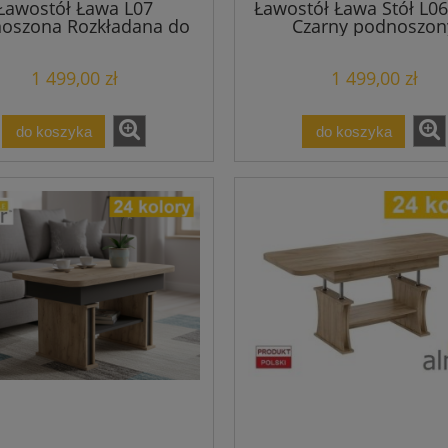
Ławostół Ława L07
Ławostół Ława Stół L06
oszona Rozkładana do
Czarny podnoszon
210cm Loft Nowoczesna
rozkładany do 200/2
Stół Stolik
duży
1 499,00 zł
1 499,00 zł
do koszyka
do koszyka