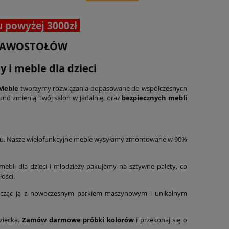
u powyżej 3000zł
d ŁAWOSTOŁÓW
i meble dla dzieci
Meble
tworzymy rozwiązania dopasowane do współczesnych
kund zmienią Twój salon w jadalnię, oraz
bezpiecznych mebli
u. Nasze wielofunkcyjne meble wysyłamy zmontowane w 90%
 mebli dla dzieci i młodzieży pakujemy na sztywne palety, co
ości.
j, łącząc ją z nowoczesnym parkiem maszynowym i unikalnym
ziecka.
Zamów darmowe próbki kolorów
i przekonaj się o