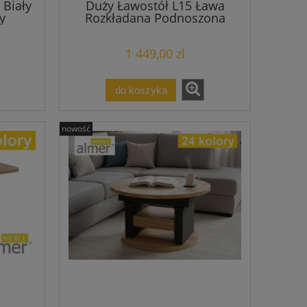
 Biały
Duży Ławostół L15 Ława
y
Rozkładana Podnoszona
10cm
Dwukolorowa Stolik z Półką
1 449,00 zł
do koszyka
nowość