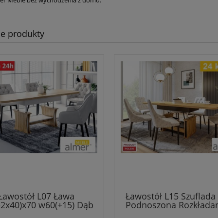
e produkty
Ławostół L07 Ława
Ławostół L15 Szuflada
+2x40)x70 w60(+15) Dąb
Podnoszona Rozkłada
Złoty + Biały Rozkładana
200/210cm 24 Kolor