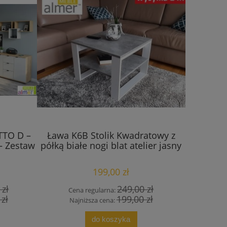
TTO D –
Ława K6B Stolik Kwadratowy z
Ław
 – Zestaw
półką białe nogi blat atelier jasny
130(+2x40
Złoty 
199,00 zł
 zł
249,00 zł
Cena regularna:
Cena
 zł
199,00 zł
Najniższa cena:
Najn
do koszyka