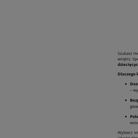
Szukasz me
wnętrz. Sp
dziecięcy
Dlaczego k
Dos
– wy
Bez
gwar
Pol
wzo
Wybierz in
jakości Al