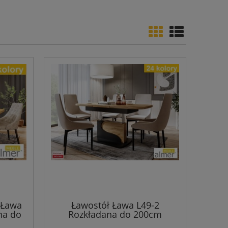
 Ława
Ławostół Ława L49-2
na do
Rozkładana do 200cm
y Na
Podnoszona Nowoczesna