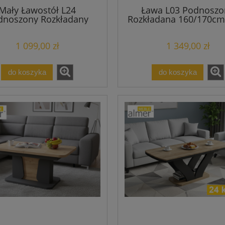
Mały Ławostół L24
Ława L03 Podnoszo
dnoszony Rozkładany
Rozkładana 160/170cm
+40)x60 w.60(+15) Ława
Ławostół Stół Super St
Stół
24 Kolory
1 099,00 zł
1 349,00 zł
do koszyka
do koszyka