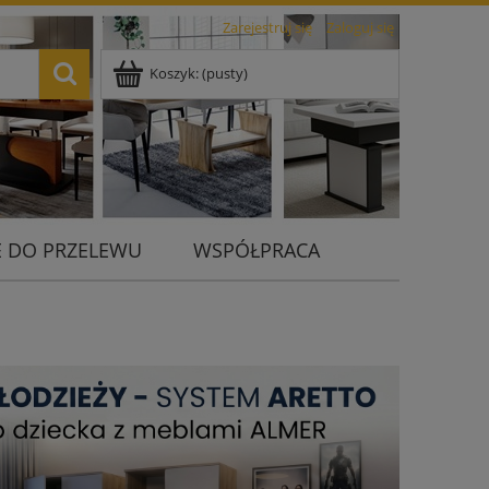
Zarejestruj się
Zaloguj się
Koszyk:
(pusty)
 DO PRZELEWU
WSPÓŁPRACA