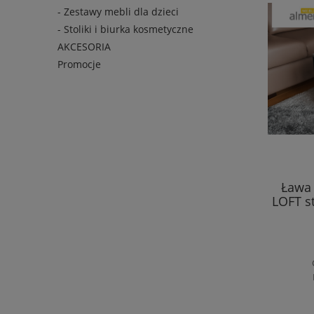
- Zestawy mebli dla dzieci
- Stoliki i biurka kosmetyczne
AKCESORIA
Promocje
Ława 
LOFT s
biurko PB1 kosmetyczne do
manicure biel + ALU
600,00 zł
do koszyka