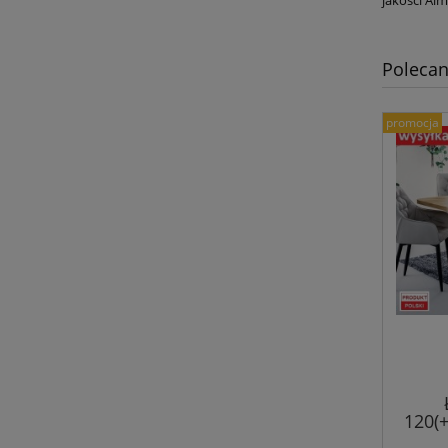
Polecan
promocja
120(
Craft 