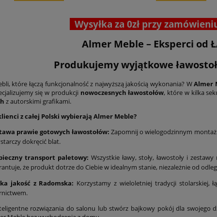
Wysyłka za 0zł przy zamówieni
Almer Meble – Eksperci o
Produkujemy wyjątkowe ławostoły 
bli, które łączą funkcjonalność z najwyższą jakością wykonania? W
Almer 
ecjalizujemy się w produkcji
nowoczesnych ławostołów
, które w kilka se
ch
z autorskimi grafikami.
lienci z całej Polski wybierają Almer Meble?
tawa prawie gotowych ławostołów:
Zapomnij o wielogodzinnym montaż
starczy dokręcić blat.
pieczny transport paletowy:
Wszystkie ławy, stoły, ławostoły i zestawy
antuje, że produkt dotrze do Ciebie w idealnym stanie, niezależnie od odległ
ska jakość z Radomska:
Korzystamy z wieloletniej tradycji stolarskie
rnictwem.
teligentne rozwiązania do salonu lub stwórz bajkowy pokój dla swojego d
mer Meble bez wychodzenia z domu.