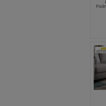
Podn
200/