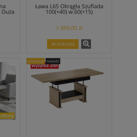
na
Ława L65 Okrągła Szuflada
 Duża
100(+40) w.60(+15)
abilna
Podnoszona Rozkładana
Ławostół Stolik
1 899,00 zł
do koszyka
promocja
nowość