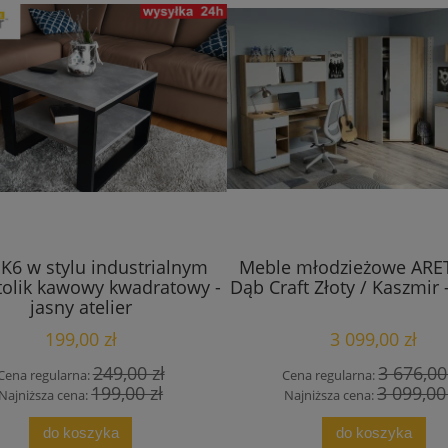
K6 w stylu industrialnym
Meble młodzieżowe ARE
tolik kawowy kwadratowy -
Dąb Craft Złoty / Kaszmir
jasny atelier
199,00 zł
3 099,00 zł
249,00 zł
3 676,00
Cena regularna:
Cena regularna:
199,00 zł
3 099,00
Najniższa cena:
Najniższa cena:
do koszyka
do koszyka