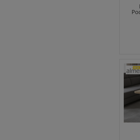
Po
100(