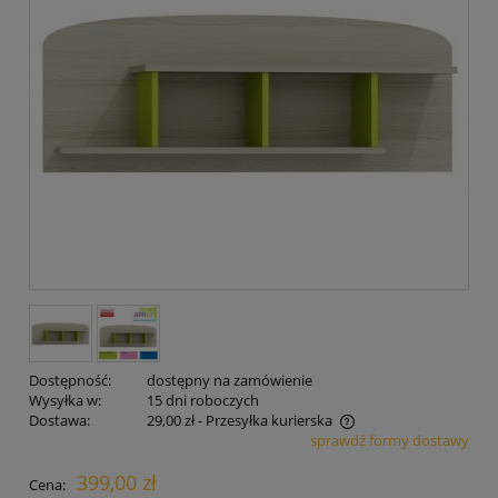
Dostępność:
dostępny na zamówienie
Wysyłka w:
15 dni roboczych
Dostawa:
29,00 zł
- Przesyłka kurierska
sprawdź formy dostawy
Cena nie zawiera ewentualnych kosztów płatności
399,00 zł
Cena: