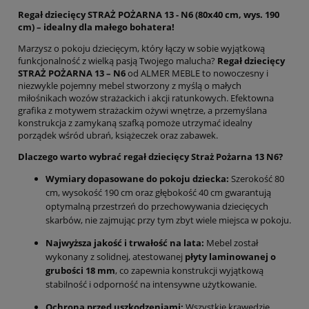
Regał dziecięcy STRAŻ POŻARNA 13 - N6 (80x40 cm, wys. 190
cm) – idealny dla małego bohatera!
Marzysz o pokoju dziecięcym, który łączy w sobie wyjątkową
funkcjonalność z wielką pasją Twojego malucha?
Regał dziecięcy
STRAŻ POŻARNA 13 – N6
od ALMER MEBLE to nowoczesny i
niezwykle pojemny mebel stworzony z myślą o małych
miłośnikach wozów strażackich i akcji ratunkowych. Efektowna
grafika z motywem strażackim ożywi wnętrze, a przemyślana
konstrukcja z zamykaną szafką pomoże utrzymać idealny
porządek wśród ubrań, książeczek oraz zabawek.
Dlaczego warto wybrać regał dziecięcy Straż Pożarna 13 N6?
Wymiary dopasowane do pokoju dziecka:
Szerokość 80
cm, wysokość 190 cm oraz głębokość 40 cm gwarantują
optymalną przestrzeń do przechowywania dziecięcych
skarbów, nie zajmując przy tym zbyt wiele miejsca w pokoju.
Najwyższa jakość i trwałość na lata:
Mebel został
wykonany z solidnej, atestowanej
płyty laminowanej o
grubości 18 mm
, co zapewnia konstrukcji wyjątkową
stabilność i odporność na intensywne użytkowanie.
Ochrona przed uszkodzeniami:
Wszystkie krawędzie