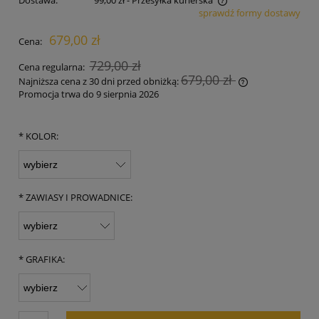
sprawdź formy dostawy
Cena nie zawiera ewentualnych kosztów płatności
679,00 zł
Cena:
729,00 zł
Cena regularna:
679,00 zł
Najniższa cena z 30 dni przed obniżką:
Promocja trwa do 9 sierpnia 2026
Jeżeli produkt 
30 dni, wyświet
momentu, kiedy
*
KOLOR:
sprzedaży.
*
ZAWIASY I PROWADNICE:
*
GRAFIKA: