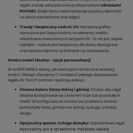
regału zostały zabezpieczone profesjonalnymi
obrzeżami
PCV/ABS
. Dzięki temu mebel wykazuje wysoką odporność
na obicia mechaniczne oraz wilgoć.
Trwały i bezpieczny nadruk UV:
Wyrazista grafika
nanoszona jest bezpośrednio na elementy mebla i
utwardzana nowoczesnymi lampami UV. To nie jest zwykła
naklejka – nadruk jest bezpieczny dla dzieci, ekologiczny
oraz wysoce odporny na ścieranie czy zarysowania.
Stwórz mebel idealny – opcje personalizacji
W ALMER MEBLE wiemy, jak ważna jest harmonia w aranżacji
wnętrz. Dlatego oferujemy Ci możliwość pełnego dopasowania
regału do Twoich potrzeb i wystroju pokoju:
Zmiana koloru listwy dolnej i górnej:
Chcesz, aby regał
idealnie komponował się z kolorem ścian lub pozostałych
mebli? W konfiguratorze możesz bez problemu zmienić
kolorystykę listwy górnej oraz dolnej, zyskując unikalny
design.
Opcjonalny system cichego domyku:
Standardowo regał
wyposażony jest w sprawdzone, metalowe zawiasy