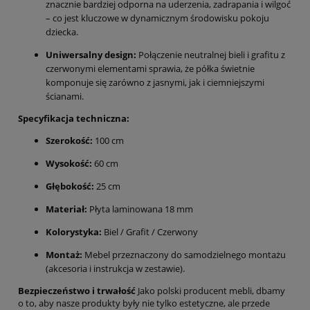
znacznie bardziej odporna na uderzenia, zadrapania i wilgoć
– co jest kluczowe w dynamicznym środowisku pokoju
dziecka.
Uniwersalny design:
Połączenie neutralnej bieli i grafitu z
czerwonymi elementami sprawia, że półka świetnie
komponuje się zarówno z jasnymi, jak i ciemniejszymi
ścianami.
Specyfikacja techniczna:
Szerokość:
100 cm
Wysokość:
60 cm
Głębokość:
25 cm
Materiał:
Płyta laminowana 18 mm
Kolorystyka:
Biel / Grafit / Czerwony
Montaż:
Mebel przeznaczony do samodzielnego montażu
(akcesoria i instrukcja w zestawie).
Bezpieczeństwo i trwałość
Jako polski producent mebli, dbamy
o to, aby nasze produkty były nie tylko estetyczne, ale przede