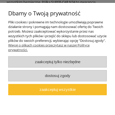
wszystkim bezpieczne. Półka SUPER-CAR N34 to gwarancja
solidności, która sprosta wymaganiom każdego rodzica i
wyobraźni każdego dziecka.
Dbamy o Twoją prywatność
Zamów już dziś i stwórz wymarzony kącik dla swojego dziecka
Pliki cookies i pokrewne im technologie umożliwiają poprawne
z kolekcją SUPER-CAR!
działanie strony i pomagają nam dostosować ofertę do Twoich
potrzeb. Możesz zaakceptować wykorzystanie przez nas
wszystkich tych plików i przejść do sklepu lub dostosować użycie
plików do swoich preferencji, wybierając opcję "Dostosuj zgody".
Pomoc
Więcej o plikach cookies przeczytasz w naszej Polityce
prywatności.
Moje konto
zaakceptuj tylko niezbędne
O firmie
dostosuj zgody
Polski producent mebli ALMER MEBLE | Okrajszów 20, 97-500
Radomsko, woj. łódzkie | NIP: 7722212376 | E-
zaakceptuj wszystkie
mail:
marcin@almermeble.pl
| Telefon:
446824803
© 2025
copyright by ALMER MEBLE
pokaż pełną wersję strony