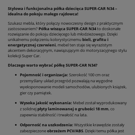
Stylowa i funkcjonalna półka dziecięca SUPER-CAR N34 –
idealna do pokoju małego rajdowca!
Szukasz mebla, który połączy nowoczesny design z praktycznym
zastosowaniem?
Półka wisząca SUPER-CAR N34
to doskonałe
rozwiązanie do pokoju dziecięcego lub młodzieżowego. Dzięki
unikalnemu połączeniu kolorystycznemu
bieli, grafitu i
energetycznej czerwieni
, mebel ten staje się wyrazistym
akcentem dekoracyjnym, nawiązującym do motoryzacyjnego stylu
kolekcji Super Car.
Dlaczego warto wybrać półkę SUPER-CAR N34?
Pojemność i organizacja:
Szerokość 100 cm oraz
przemyślany układ przegród pozwalają na wygodne
wyeksponowanie modeli samochodów, ulubionych książek,
gier czy pamiątek.
Wysoka jakość wykonania:
Mebel został wyprodukowany
z solidnej
płyty laminowanej o grubości 18 mm
, co
zapewnia stabilność i trwałość na lata.
Odporność na uszkodzenia:
Wszystkie krawędzie zostały
zabezpieczone
obrzeżem PCV/ABS
. Dzięki temu półka jest