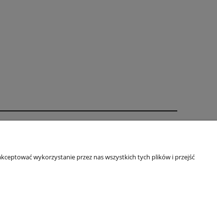
rmie
ZA FIRMA
kceptować wykorzystanie przez nas wszystkich tych plików i przejść
ÓŁPRACA
ITYKA PRYWATNOŚCI
TAKT
rcin@almermeble.pl
| Telefon:
446824803