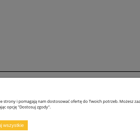
Moje konto
O fi
DANE DO PRZELEWU
NAS
nie strony i pomagają nam dostosować ofertę do Twoich potrzeb. Możesz zaa
Regulamin ZAKUPY, ZWROTY, REKLAMACJE
WSP
jąc opcję "Dostosuj zgody".
GWARANCJA
POL
KON
j wszystkie
rajszów 20, 97-500 Radomsko, woj. łódzkie | NIP: 7722212376 | E-mail:
ma