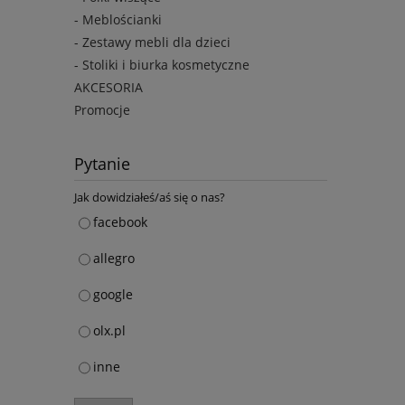
- Meblościanki
- Zestawy mebli dla dzieci
- Stoliki i biurka kosmetyczne
AKCESORIA
Promocje
Pytanie
Jak dowidziałeś/aś się o nas?
facebook
allegro
google
olx.pl
inne