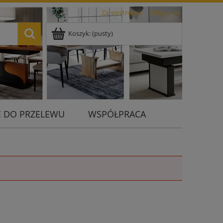
Zarejestruj się
Zaloguj się
Koszyk:
(pusty)
 DO PRZELEWU
WSPÓŁPRACA