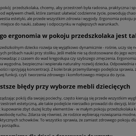
 pokój przedszkolaka, chcemy, aby przestrzeń była radosna, praktyczna i s
d wpływem chwili, które zamiast ułatwiać codzienne życie, powodują chao
kwestia estetyki, ale przede wszystkim zdrowia i wygody. Ergonomia pokoju 
miejsce do nauki, zabawy i odpoczynku w najlepszych warunkach.
go ergonomia w pokoju przedszkolaka jest t
zedszkolnym dziecko rozwija się wyjątkowo dynamicznie - rośnie, uczy się n
zych próbach nauki przy stoliku. Jeśli meble nie są dostosowane do jego w
rowadząc z czasem do wad kręgosłupa czy szybszego zmęczenia. Ergonomia 
na wygodna, bezpieczna i wspierała naturalny rozwój dziecka. Odpowiednia 
ści i sprzyjają koncentracji. Z kolei brak przemyślanego podejścia sprawia,
j funkcji, czyli tworzenia zdrowego i komfortowego miejsca do życia.
stsze błędy przy wyborze mebli dziecięcych
ządzając pokój dla swojej pociechy, często kierują się przede wszystkim wyg
zestrzeń estetyczną, ale takie podejście nierzadko prowadzi do decyzji, któ
t kupowanie zbyt dużej liczby elementów - w małym pokoju przedszkolaka 
swobodę ruchu. Zdarza się również, że rodzice wybierają rozwiązania modne,
aktycznych schowków. To wszystko sprawia, że zamiast zdrowego pokoju dla
 porządku.
gonomiczne dla dzieci a dopasowanie do wzrostu