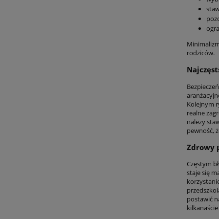
staw
pozo
ogra
Minimalizm
rodziców.
Najczęst
Bezpieczeń
aranżacyjne
Kolejnym r
realne zag
należy sta
pewność, ż
Zdrowy p
Częstym błę
staje się m
korzystanie
przedszkol
postawić n
kilkanaście 