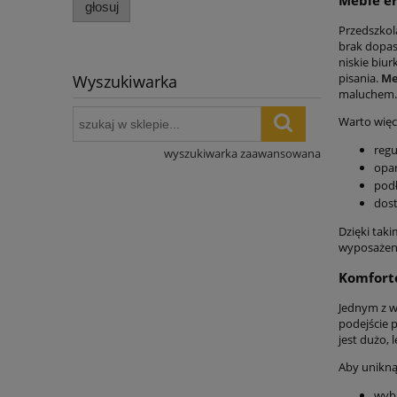
głosuj
Przedszkol
brak dopas
niskie biu
pisania.
Me
Wyszukiwarka
maluchem.
Warto więc
regu
wyszukiwarka zaawansowana
opar
podł
dost
Dzięki tak
wyposażen
Komfort
Jednym z wy
podejście 
jest dużo, 
Aby unikną
wybi