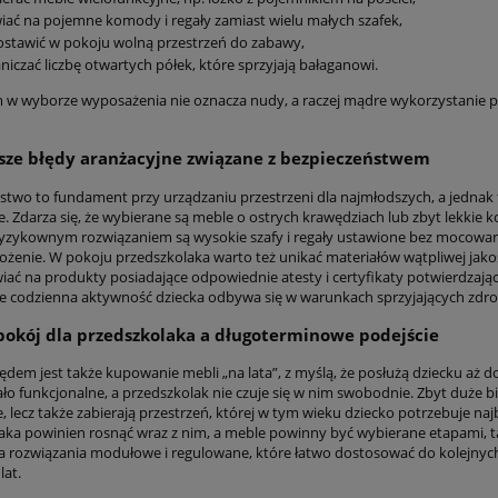
iać na pojemne komody i regały zamiast wielu małych szafek,
stawić w pokoju wolną przestrzeń do zabawy,
niczać liczbę otwartych półek, które sprzyjają bałaganowi.
 w wyborze wyposażenia nie oznacza nudy, a raczej mądre wykorzystanie prz
sze błędy aranżacyjne związane z bezpieczeństwem
stwo to fundament przy urządzaniu przestrzeni dla najmłodszych, a jednak to
. Zdarza się, że wybierane są meble o ostrych krawędziach lub zbyt lekkie 
yzykownym rozwiązaniem są wysokie szafy i regały ustawione bez mocowani
rożenie. W pokoju przedszkolaka warto też unikać materiałów wątpliwej jako
wiać na produkty posiadające odpowiednie atesty i certyfikaty potwierdzają
e codzienna aktywność dziecka odbywa się w warunkach sprzyjających zdrow
okój dla przedszkolaka a długoterminowe podejście
dem jest także kupowanie mebli „na lata”, z myślą, że posłużą dziecku aż do
ało funkcjonalne, a przedszkolak nie czuje się w nim swobodnie. Zbyt duże b
, lecz także zabierają przestrzeń, której w tym wieku dziecko potrzebuje naj
aka powinien rosnąć wraz z nim, a meble powinny być wybierane etapami, ta
a rozwiązania modułowe i regulowane, które łatwo dostosować do kolejnych
lat.