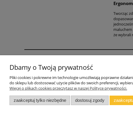
Ergonomi
Tworząc zdr
dopasowani
jednocześn
maluchem i
że wybrali 
Pomoc
Dbamy o Twoją prywatność
WARUNKI DOSTAWY
Pliki cookies i pokrewne im technologie umożliwiają poprawne działa
INSTRUKCJE MONTAŻU
do sklepu lub dostosować użycie plików do swoich preferencji, wybiera
Więcej o plikach cookies przeczytasz w naszej Polityce prywatności.
Jak wycenić zestaw mebli
Blog
zaakceptuj tylko niezbędne
dostosuj zgody
zaakceptu
Polski producent mebli ALMER MEBLE | Ok