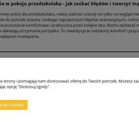
a w pokoju przedszkolaka - jak unikać błędów i tworzyć m
owy pokój dla przedszkolaka, należy patrzeć szerzej niż tylko na wygląd meb
e do potrzeb dziecka. Unikając najczęstszych błędów aranżacyjnych, rodzice
ie pozostanie komfortowa i praktyczna przez kolejne lata. Warto wybierać m
 ułatwiają utrzymanie porządku. To inwestycja w codzienny komfort i przysz
najlepsze rozwiązania.
Moje konto
O fi
DANE DO PRZELEWU
NAS
nie strony i pomagają nam dostosować ofertę do Twoich potrzeb. Możesz zaa
Regulamin ZAKUPY, ZWROTY, REKLAMACJE
WSP
jąc opcję "Dostosuj zgody".
GWARANCJA
POL
KON
j wszystkie
rajszów 20, 97-500 Radomsko, woj. łódzkie | NIP: 7722212376 | E-mail:
ma
© 2025
copyright by ALMER MEBLE
Sklep internetowy Shoper.pl