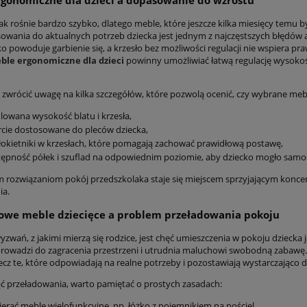
ak rośnie bardzo szybko, dlatego meble, które jeszcze kilka miesięcy temu 
owania do aktualnych potrzeb dziecka jest jednym z najczęstszych błędów 
rko powoduje garbienie się, a krzesło bez możliwości regulacji nie wspiera 
ble ergonomiczne dla dzieci
powinny umożliwiać łatwą regulację wysokośc
 zwrócić uwagę na kilka szczegółów, które pozwolą ocenić, czy wybrane mebl
lowana wysokość blatu i krzesła,
cie dostosowane do pleców dziecka,
okietniki w krzesłach, które pomagają zachować prawidłową postawę,
ępność półek i szuflad na odpowiednim poziomie, aby dziecko mogło samodz
im rozwiązaniom pokój przedszkolaka staje się miejscem sprzyjającym konce
ia.
owe meble dziecięce a problem przeładowania pokoju
zwań, z jakimi mierzą się rodzice, jest chęć umieszczenia w pokoju dziecka j
prowadzi do zagracenia przestrzeni i utrudnia maluchowi swobodną zabawę.
lecz te, które odpowiadają na realne potrzeby i pozostawiają wystarczająco 
ć przeładowania, warto pamiętać o prostych zasadach:
erać meble wielofunkcyjne, np. łóżko z pojemnikiem na pościel,