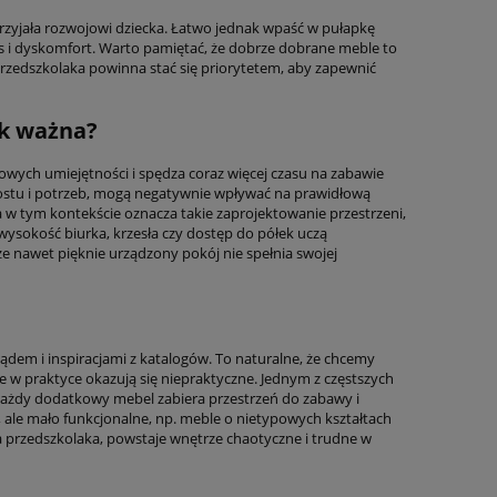
przyjała rozwojowi dziecka. Łatwo jednak wpaść w pułapkę
s i dyskomfort. Warto pamiętać, że dobrze dobrane meble to
przedszkolaka powinna stać się priorytetem, aby zapewnić
ak ważna?
owych umiejętności i spędza coraz więcej czasu na zabawie
zrostu i potrzeb, mogą negatywnie wpływać na prawidłową
w tym kontekście oznacza takie zaprojektowanie przestrzeni,
wysokość biurka, krzesła czy dostęp do półek uczą
 że nawet pięknie urządzony pokój nie spełnia swojej
lądem i inspiracjami z katalogów. To naturalne, że chcemy
re w praktyce okazują się niepraktyczne. Jednym z częstszych
każdy dodatkowy mebel zabiera przestrzeń do zabawy i
 ale mało funkcjonalne, np. meble o nietypowych kształtach
 przedszkolaka, powstaje wnętrze chaotyczne i trudne w