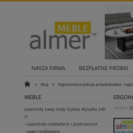
NASZA FIRMA
BEZPŁATNE PRÓBKI
KONTAKT
»
»
Blog
Ergonomia w pokoju przedszkolaka - najcz
MEBLE
ERGONO
Dodano:
2
Ławostoły Ławy Stoły Szybka Wysyłka 24h
!!!
- Ławostoły rozkładane / podnoszone
- Ławy rozkładane