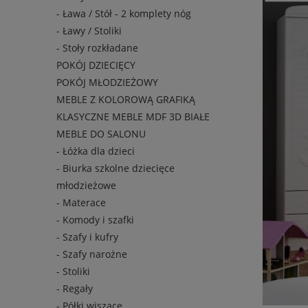
- Ława / Stół - 2 komplety nóg
- Ławy / Stoliki
- Stoły rozkładane
POKÓJ DZIECIĘCY
POKÓJ MŁODZIEŻOWY
MEBLE Z KOLOROWĄ GRAFIKĄ
KLASYCZNE MEBLE MDF 3D BIAŁE
MEBLE DO SALONU
- Łóżka dla dzieci
- Biurka szkolne dziecięce
młodzieżowe
- Materace
- Komody i szafki
- Szafy i kufry
- Szafy narożne
- Stoliki
- Regały
- Półki wiszące