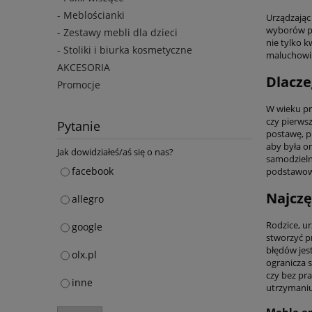
- Meblościanki
Urządzając
wyborów po
- Zestawy mebli dla dzieci
nie tylko 
- Stoliki i biurka kosmetyczne
maluchowi 
AKCESORIA
Dlacze
Promocje
W wieku pr
czy pierws
Pytanie
postawę, p
aby była o
Jak dowidziałeś/aś się o nas?
samodzielno
facebook
podstawowe
Najczę
allegro
Rodzice, ur
google
stworzyć pr
błędów jes
olx.pl
ogranicza 
czy bez pr
inne
utrzymaniu
Meble er