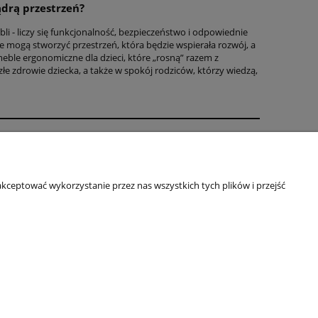
ądrą przestrzeń?
li - liczy się funkcjonalność, bezpieczeństwo i odpowiednie
 mogą stworzyć przestrzeń, która będzie wspierała rozwój, a
eble ergonomiczne dla dzieci, które „rosną” razem z
łe zdrowie dziecka, a także w spokój rodziców, którzy wiedzą,
rmie
ZA FIRMA
kceptować wykorzystanie przez nas wszystkich tych plików i przejść
ÓŁPRACA
ITYKA PRYWATNOŚCI
TAKT
rcin@almermeble.pl
| Telefon:
446824803