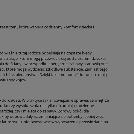
estrzeni, które wspiera codzienny komfort dziecka i
 właśnie tutaj rodzice popełniają najczęstsze błędy
konstrukcje, które mogą przewrócić się pod ciężarem dziecka.
a do ściany - w przypadku energicznej zabawy stanowią one
ści, które mogą wydzielać szkodliwe substancje. Zamiast tego
ce ich bezpieczeństwo. Dzięki takiemu podejściu rodzice mają
iu i spokojowi.
 dorosłości. W praktyce takie rozwiązanie sprawia, że wnętrze
iurko czy wysoka szafa nie tylko utrudniają codzienne
bardziej, czyli miejsca do zabawy. Zdrowy pokój dla
k by odpowiadały na zmieniające się potrzeby. Lepiej więc
 lat rozwoju, niż inwestować w wyposażenie przewidziane na