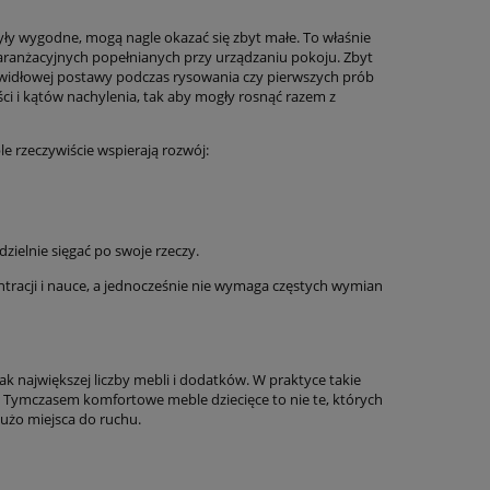
były wygodne, mogą nagle okazać się zbyt małe. To właśnie
aranżacyjnych popełnianych przy urządzaniu pokoju. Zbyt
prawidłowej postawy podczas rysowania czy pierwszych prób
i i kątów nachylenia, tak aby mogły rosnąć razem z
e rzeczywiście wspierają rozwój:
ielnie sięgać po swoje rzeczy.
ntracji i nauce, a jednocześnie nie wymaga częstych wymian
ak największej liczby mebli i dodatków. W praktyce takie
 Tymczasem komfortowe meble dziecięce to nie te, których
dużo miejsca do ruchu.