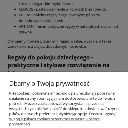
liniach i eleganckim wykończeniu;
CLOUDS - pastelowe meble w kolorach bieli i błękitu;
BRICKS - solidne regały z regulowanymi półkami i
dodatkowymi szufladami;
ARTISAN - minimalistyczne regały w naturalnych odcieniach
drewna.
Oferujemy modele z biurkiem, regały wąskie, wysokie, a także
szerokie konstrukcje z dodatkowymi schowkami.
Regały do pokoju dziecięcego -
praktyczne i stylowe rozwiązanie na
lata
Dbamy o Twoją prywatność
Oferujemy zarówno klasyczne modele, jak i nowoczesne projekty z
elementami dekoracyjnymi. Dzięki bogatej gamie kolorów i
Pliki cookies i pokrewne im technologie umożliwiają poprawne
wzorów z łatwością dopasujesz meble do pozostałych elementów
działanie strony i pomagają nam dostosować ofertę do Twoich
wyposażenia. Sprawdź naszą ofertę i wybierz idealny regał do
potrzeb. Możesz zaakceptować wykorzystanie przez nas
pokoju dziecięcego!
wszystkich tych plików i przejść do sklepu lub dostosować użycie
plików do swoich preferencji, wybierając opcję "Dostosuj zgody".
Pomoc
Więcej o plikach cookies przeczytasz w naszej Polityce
prywatności.