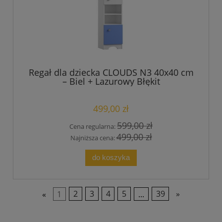
Regał dla dziecka CLOUDS N3 40x40 cm
– Biel + Lazurowy Błękit
499,00 zł
599,00 zł
Cena regularna:
499,00 zł
Najniższa cena:
do koszyka
«
1
2
3
4
5
...
39
»