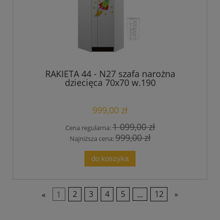
RAKIETA 44 - N27 szafa narożna
dziecięca 70x70 w.190
999,00 zł
1 099,00 zł
Cena regularna:
999,00 zł
Najniższa cena:
do koszyka
«
1
2
3
4
5
...
12
»