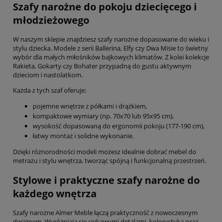
Szafy narożne do pokoju dziecięcego i
młodzieżowego
W naszym sklepie znajdziesz szafy narożne dopasowane do wieku i
stylu dziecka. Modele z serii Ballerina, Elfy czy Dwa Misie to świetny
wybór dla małych miłośników bajkowych klimatów. Z kolei kolekcje
Rakieta, Gokarty czy Bohater przypadną do gustu aktywnym
dzieciom i nastolatkom.
Każda z tych szaf oferuje:
pojemne wnętrze z półkami i drążkiem,
kompaktowe wymiary (np. 70x70 lub 95x95 cm),
wysokość dopasowaną do ergonomii pokoju (177-190 cm),
łatwy montaż i solidne wykonanie.
Dzięki różnorodności modeli możesz idealnie dobrać mebel do
metrażu i stylu wnętrza, tworząc spójną i funkcjonalną przestrzeń.
Stylowe i praktyczne szafy narożne do
każdego wnętrza
Szafy narożne Almer Meble łączą praktyczność z nowoczesnym
designem. Wyróżniają się ciekawymi detalami, kolorystyką oraz