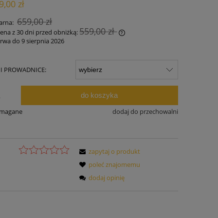
9,00 zł
ności
659,00 zł
arna:
559,00 zł
cena z 30 dni przed obniżką:
rwa do 9 sierpnia 2026
żeli produkt jest sprzedawany krócej niż
 dni, wyświetlana jest najniższa cena od
 I PROWADNICE:
mentu, kiedy produkt pojawił się w
rzedaży.
do koszyka
.
ymagane
dodaj do przechowalni
zapytaj o produkt
poleć znajomemu
dodaj opinię