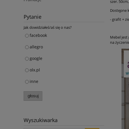
szer. 50cm
Dostępne k
Pytanie
- grafit + z
Jak dowidziałeś/aś się o nas?
facebook
Mebel jest
na życzenie
allegro
google
olx.pl
inne
głosuj
Wyszukiwarka