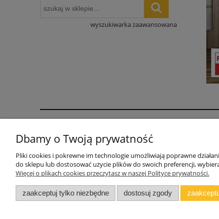
wyszukiwarka zaawansowana
Pomoc
Dbamy o Twoją prywatność
WARUNKI DOSTAWY
Pliki cookies i pokrewne im technologie umożliwiają poprawne działa
INSTRUKCJE MONTAŻU
do sklepu lub dostosować użycie plików do swoich preferencji, wybiera
Więcej o plikach cookies przeczytasz w naszej Polityce prywatności.
Jak wycenić zestaw mebli
Blog
zaakceptuj tylko niezbędne
dostosuj zgody
zaakceptu
Polski producent mebli ALMER MEBLE | Ok