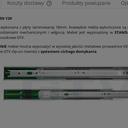
Koszty dostawy
Produkty powiązane
Op
Cena nie zawiera ewentualnych kosztów
EN Y29
płatności
t wykonana z płyty laminowanej 18mm. Krawędzie mebla wykończone są 
kodzeniami mechanicznymi i wilgocią. Mebel jest wyposażony w
STAN
puszkowe GTV.
NIE
mebel można wyposażyć w wysokiej jakości metalowe prowadnice V
ne GTV clip-on również z
systemem cichego domykania
.