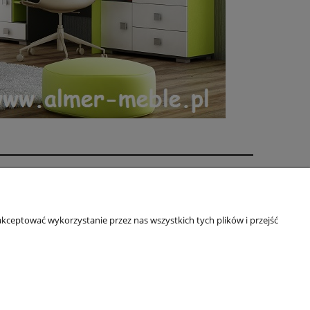
rmie
ZA FIRMA
kceptować wykorzystanie przez nas wszystkich tych plików i przejść
ÓŁPRACA
ITYKA PRYWATNOŚCI
TAKT
rcin@almermeble.pl
| Telefon:
446824803