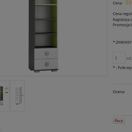
55
Cena:
płat
Cena regul
Najniższa 
Promocja t
Je
30
*
ZAWIASY
mo
sp
szt
*
- Pole w
Ocena: