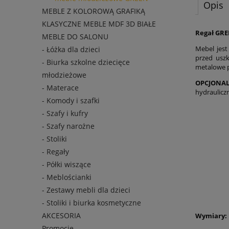
Opis
MEBLE Z KOLOROWĄ GRAFIKĄ
KLASYCZNE MEBLE MDF 3D BIAŁE
Regał GRE
MEBLE DO SALONU
Mebel jes
- Łóżka dla dzieci
przed usz
- Biurka szkolne dziecięce
metalowe 
młodzieżowe
OPCJONAL
- Materace
hydraulicz
- Komody i szafki
- Szafy i kufry
- Szafy narożne
- Stoliki
- Regały
- Półki wiszące
- Meblościanki
- Zestawy mebli dla dzieci
- Stoliki i biurka kosmetyczne
AKCESORIA
Wymiary:
Promocje