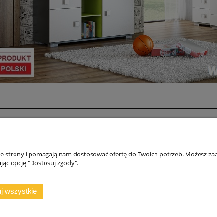
Moje konto
O fi
DANE DO PRZELEWU
NAS
nie strony i pomagają nam dostosować ofertę do Twoich potrzeb. Możesz zaa
Regulamin ZAKUPY, ZWROTY, REKLAMACJE
WSP
jąc opcję "Dostosuj zgody".
GWARANCJA
POL
KON
j wszystkie
rajszów 20, 97-500 Radomsko, woj. łódzkie | NIP: 7722212376 | E-mail:
ma