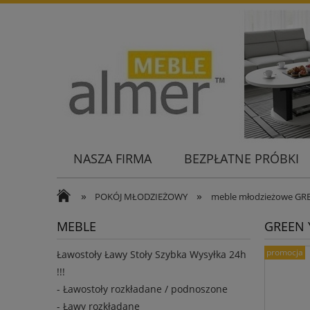
NASZA FIRMA
BEZPŁATNE PRÓBKI
KONTAKT
»
»
POKÓJ MŁODZIEŻOWY
meble młodzieżowe GR
MEBLE
GREEN Y
promocja
Ławostoły Ławy Stoły Szybka Wysyłka 24h
!!!
- Ławostoły rozkładane / podnoszone
- Ławy rozkładane