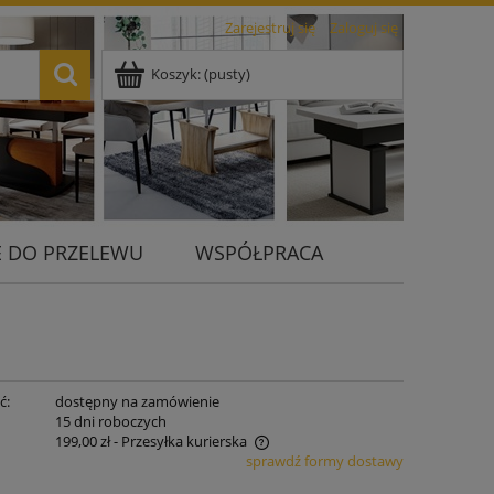
Zarejestruj się
Zaloguj się
Koszyk:
(pusty)
 DO PRZELEWU
WSPÓŁPRACA
ć:
dostępny na zamówienie
:
15 dni roboczych
199,00 zł
- Przesyłka kurierska
sprawdź formy dostawy
 nie zawiera ewentualnych kosztów