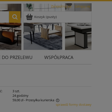
Zarejestruj się
Zaloguj się
Koszyk:
(pusty)
 DO PRZELEWU
WSPÓŁPRACA
ć:
3 szt.
:
24 godziny
59,00 zł
- Przesyłka kurierska
sprawdź formy dostawy
nie zawiera ewentualnych kosztów