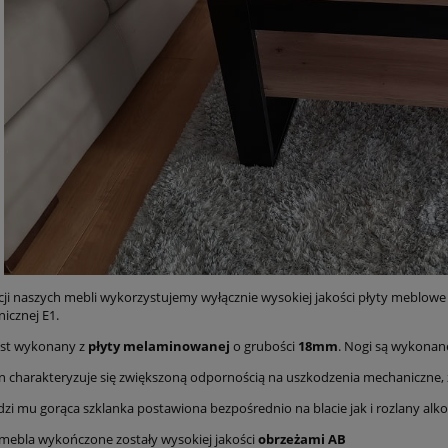
ji naszych mebli wykorzystujemy wyłącznie wysokiej jakości płyty meblow
nicznej E1.
jest wykonany z
płyty melaminowanej
o grubości
18mm
. Nogi są wykonan
en charakteryzuje się zwiększoną odpornością na uszkodzenia mechaniczne,
dzi mu gorąca szklanka postawiona bezpośrednio na blacie jak i rozlany alko
mebla wykończone zostały wysokiej jakości
obrzeżami AB