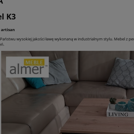
A
płatności
l K3
 artisan
Państwu wysokiej jakości ławę wykonaną w industrialnym stylu. Mebel z 
eń.