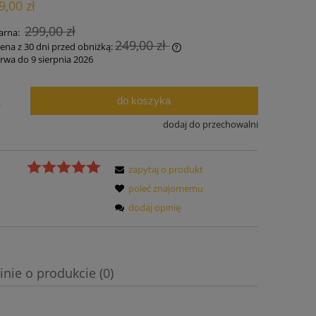
9,00 zł
ości
299,00 zł
arna:
249,00 zł
cena z 30 dni przed obniżką:
rwa do 9 sierpnia 2026
żeli produkt jest sprzedawany krócej niż
 dni, wyświetlana jest najniższa cena od
do koszyka
.
mentu, kiedy produkt pojawił się w
rzedaży.
dodaj do przechowalni
zapytaj o produkt
poleć znajomemu
dodaj opinię
inie o produkcie (0)