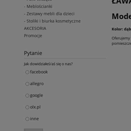
ŁAW
- Meblościanki
Mode
- Zestawy mebli dla dzieci
- Stoliki i biurka kosmetyczne
AKCESORIA
Kolor: dąb
Promocje
Oferujemy 
pomieszcz
Pytanie
Jak dowidziałeś/aś się o nas?
facebook
allegro
google
olx.pl
inne