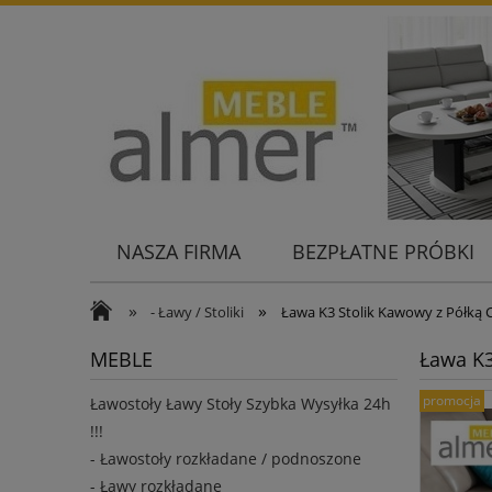
NASZA FIRMA
BEZPŁATNE PRÓBKI
KONTAKT
»
»
- Ławy / Stoliki
Ława K3 Stolik Kawowy z Półką C
MEBLE
Ława K3
promocja
Ławostoły Ławy Stoły Szybka Wysyłka 24h
!!!
- Ławostoły rozkładane / podnoszone
- Ławy rozkładane