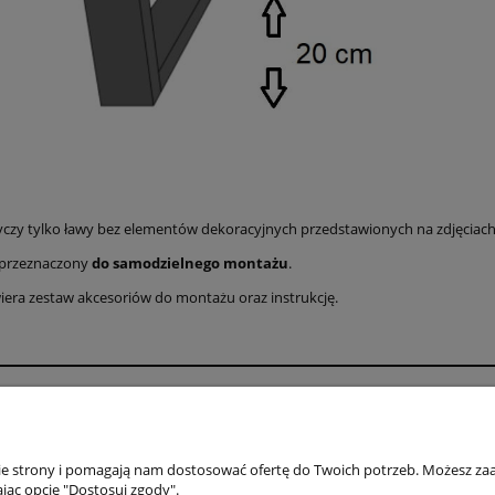
yczy tylko ławy bez elementów dekoracyjnych przedstawionych na zdjęciach
 przeznaczony
do samodzielnego montażu
.
iera zestaw akcesoriów do montażu oraz instrukcję.
Moje konto
O fi
DANE DO PRZELEWU
NAS
nie strony i pomagają nam dostosować ofertę do Twoich potrzeb. Możesz zaa
Regulamin ZAKUPY, ZWROTY, REKLAMACJE
WSP
jąc opcję "Dostosuj zgody".