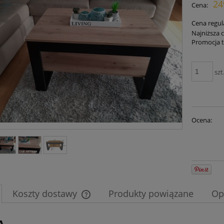
24
Cena:
płatn
Cena regul
Najniższa 
Promocja t
Je
30
szt
mo
sp
Ocena:
Koszty dostawy
Produkty powiązane
Op
Cena nie zawiera ewentualnych kosztów