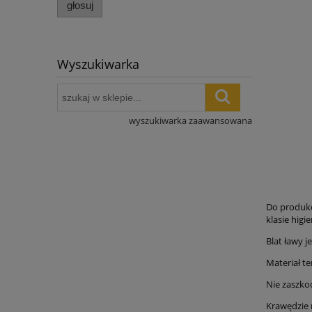
głosuj
Wyszukiwarka
wyszukiwarka zaawansowana
Do produkc
klasie higie
Blat ławy 
Materiał t
Nie zaszko
Krawędzie 