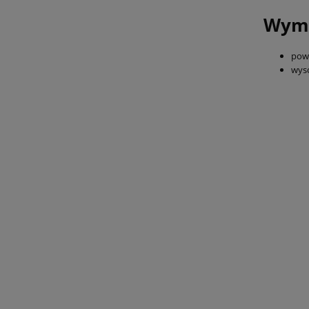
Wymi
powi
wys