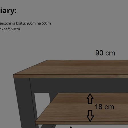
ary:
erzchnia blatu: 90cm na 60cm
okość: 50cm