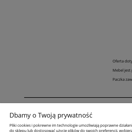
Oferta dot
Mebel jest
Paczka zaw
Pomoc
Dbamy o Twoją prywatność
WARUNKI DOSTAWY
Pliki cookies i pokrewne im technologie umożliwiają poprawne działa
INSTRUKCJE MONTAŻU
do sklepu lub dostosować użycie plików do swoich preferencji, wybiera