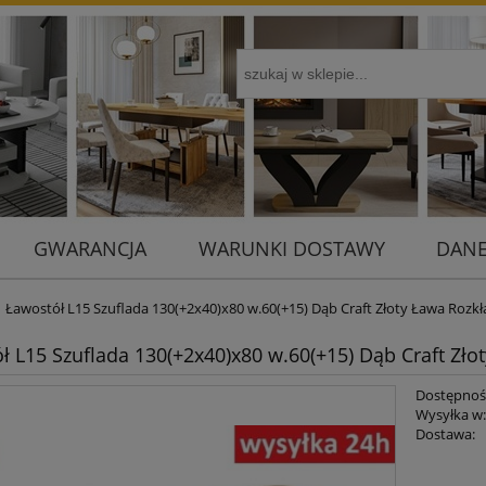
GWARANCJA
WARUNKI DOSTAWY
DANE
Ławostół L15 Szuflada 130(+2x40)x80 w.60(+15) Dąb Craft Złoty Ława Roz
ł L15 Szuflada 130(+2x40)x80 w.60(+15) Dąb Craft Zł
Dostępnoś
Wysyłka w
Dostawa:
Cena