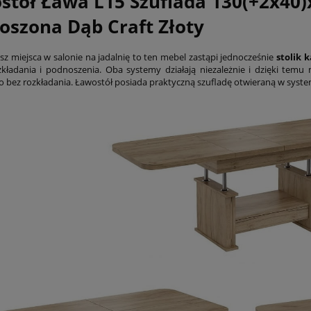
stół Ława L15 Szuflada 130(+2x40)
płatności
oszona Dąb Craft Złoty
asz miejsca w salonie na jadalnię to ten mebel zastąpi jednocześnie
stolik 
zkładania i podnoszenia. Oba systemy działają niezależnie i dzięki tem
o bez rozkładania. Ławostół posiada praktyczną szufladę otwieraną w sys