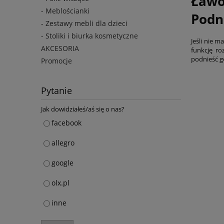
Ławo
- Meblościanki
Podn
- Zestawy mebli dla dzieci
- Stoliki i biurka kosmetyczne
Jeśli nie m
AKCESORIA
funkcję ro
podnieść g
Promocje
Pytanie
Jak dowidziałeś/aś się o nas?
facebook
allegro
google
olx.pl
inne