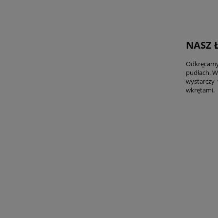
NASZ
Odkręcamy
pudłach. W
wystarczy 
wkrętami.