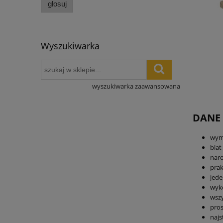
głosuj
Wyszukiwarka
wyszukiwarka zaawansowana
DANE
wymi
bla
naro
pra
jed
wyko
wsz
pros
najs