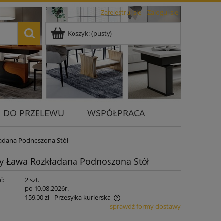
Zarejestruj się
Zaloguj się
Koszyk:
(pusty)
 DO PRZELEWU
WSPÓŁPRACA
kładana Podnoszona Stół
oty Ława Rozkładana Podnoszona Stół
ć:
2 szt.
:
po 10.08.2026r.
159,00 zł
- Przesyłka kurierska
sprawdź formy dostawy
 nie zawiera ewentualnych kosztów