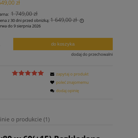
649,00 zł
ności
1 749,00 zł
arna:
1 649,00 zł
cena z 30 dni przed obniżką:
rwa do 9 sierpnia 2026
Jeżeli produkt jest sprzedawany krócej niż
30 dni, wyświetlana jest najniższa cena od
do koszyka
.
momentu, kiedy produkt pojawił się w
sprzedaży.
dodaj do przechowalni
zapytaj o produkt
poleć znajomemu
dodaj opinię
inie o produkcie (1)