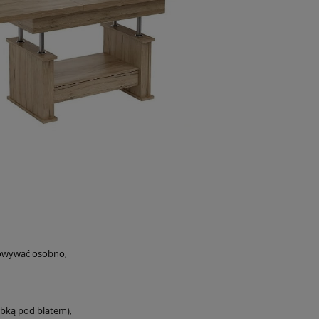
howywać osobno,
rbką pod blatem),