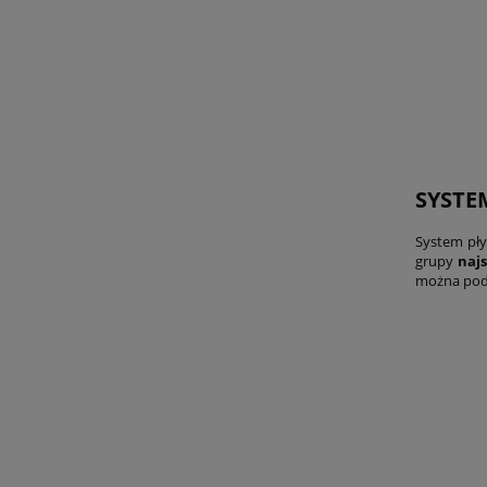
SYSTE
System pł
grupy
najs
można podn