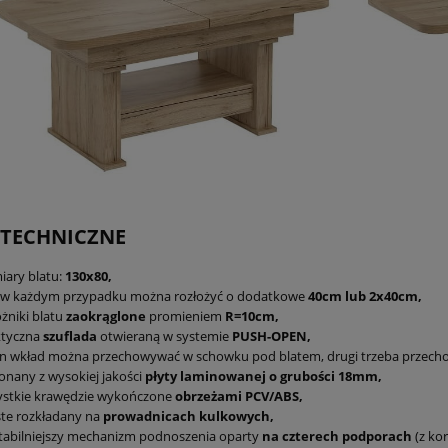
 TECHNICZNE
ary blatu:
130x80,
t w każdym przypadku można rozłożyć o dodatkowe
40cm lub 2x40cm,
żniki blatu
zaokrąglone
promieniem
R=10cm,
ktyczna
szuflada
otwieraną w systemie
PUSH-OPEN,
en wkład można przechowywać w schowku pod blatem, drugi trzeba przec
nany z wysokiej jakości
płyty laminowanej o grubości 18mm,
ystkie krawędzie wykończone
obrzeżami PCV/ABS,
te rozkładany na
prowadnicach kulkowych,
tabilniejszy mechanizm podnoszenia oparty
na czterech podporach
(z ko