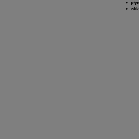
pły
wkła