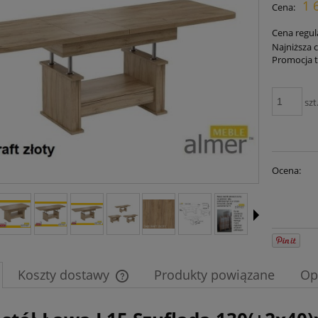
1 
Cena:
płat
Cena regul
Najniższa 
Promocja t
szt
Ocena:
Koszty dostawy
Produkty powiązane
Op
Cena nie zawiera ewentualnych kosztów