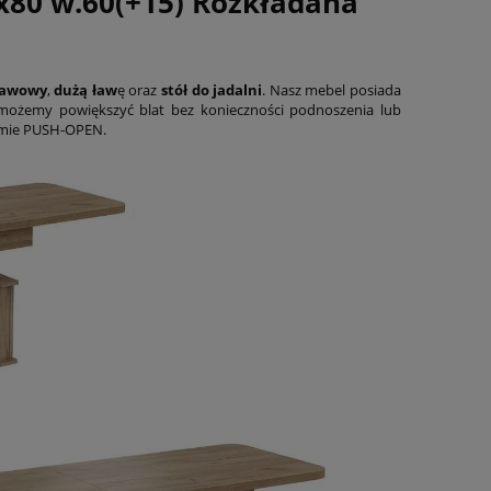
x80 w.60(+15) Rozkładana
kawowy
,
dużą ław
ę oraz
stół do jadalni
. Nasz mebel posiada
u możemy powiększyć blat bez konieczności podnoszenia lub
temie PUSH-OPEN.