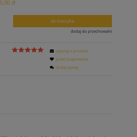
5,00 zł
ości
do koszyka
.
dodaj do przechowalni
zapytaj o produkt
poleć znajomemu
dodaj opinię