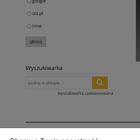
google
olx.pl
inne
głosuj
Wyszukiwarka
wyszukiwarka zaawansowana
Pomoc