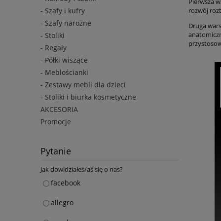
Pierwsza w
- Szafy i kufry
rozwój roz
- Szafy narożne
Druga wars
anatomiczn
- Stoliki
przystosow
- Regały
- Półki wiszące
- Meblościanki
- Zestawy mebli dla dzieci
- Stoliki i biurka kosmetyczne
AKCESORIA
Promocje
Pytanie
Jak dowidziałeś/aś się o nas?
facebook
allegro