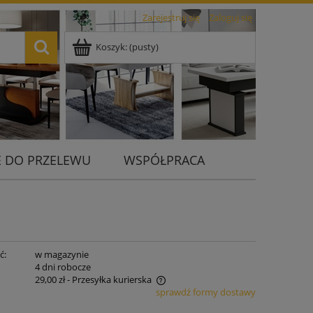
Zarejestruj się
Zaloguj się
Koszyk:
(pusty)
 DO PRZELEWU
WSPÓŁPRACA
ć:
w magazynie
:
4 dni robocze
29,00 zł
- Przesyłka kurierska
sprawdź formy dostawy
nie zawiera ewentualnych kosztów