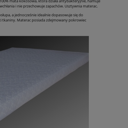
100% mata kokosowa, która działa antybakteryjnie, hamuje
e wchłania i nie przechowuje zapachów. Usztywnia materac.
łupa, a jednocześnie idealnie dopasowuje się do
ci tkaniny. Materac posiada zdejmowany pokrowiec