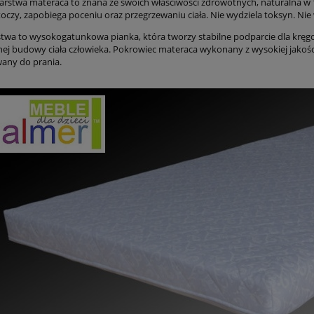
arstwa materaca to znana ze swoich właściwości zdrowotnych, naturalna w 
toczy, zapobiega poceniu oraz przegrzewaniu ciała. Nie wydziela toksyn. Ni
twa to wysokogatunkowa pianka, która tworzy stabilne podparcie dla kręgos
ej budowy ciała człowieka. Pokrowiec materaca wykonany z wysokiej jakoś
any do prania.