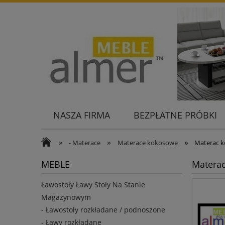
NASZA FIRMA
BEZPŁATNE PRÓBKI
KONTAKT
»
»
»
- Materace
Materace kokosowe
Materac 
MEBLE
Matera
Ławostoły Ławy Stoły Na Stanie
Magazynowym
- Ławostoły rozkładane / podnoszone
- Ławy rozkładane