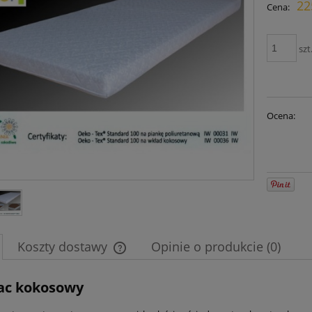
22
Cena:
płatn
szt
Ocena:
Koszty dostawy
Opinie o produkcie (0)
Cena nie zawiera ewentualnych kosztów
ac kokosowy
płatności