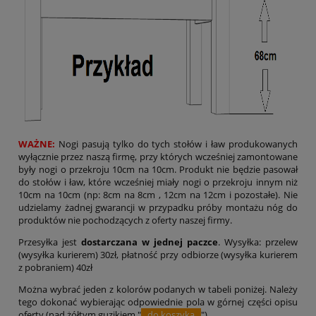
WAŻNE:
Nogi pasują tylko do tych stołów i ław produkowanych
wyłącznie przez naszą firmę, przy których wcześniej zamontowane
były nogi o przekroju 10cm na 10cm. Produkt nie będzie pasował
do stołów i ław, które wcześniej miały nogi o przekroju innym niż
10cm na 10cm (np: 8cm na 8cm , 12cm na 12cm i pozostałe). Nie
udzielamy żadnej gwarancji w przypadku próby montażu nóg do
produktów nie pochodzących z oferty naszej firmy.
Przesyłka jest
dostarczana w jednej paczce
. Wysyłka: przelew
(wysyłka kurierem) 30zł, płatność przy odbiorze (wysyłka kurierem
z pobraniem) 40zł
Można wybrać jeden z kolorów podanych w tabeli poniżej. Należy
tego dokonać wybierając odpowiednie pola w górnej części opisu
oferty (nad żółtym guzikiem "
do koszyka
")