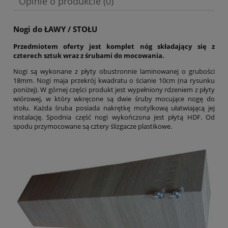
Opinie o produkcie (0)
Nogi do ŁAWY / STOŁU
Przedmiotem oferty jest komplet nóg składający się z
czterech sztuk wraz z śrubami do mocowania.
Nogi są wykonane z płyty obustronnie laminowanej o grubości
18mm. Nogi maja przekrój kwadratu o ścianie 10cm (na rysunku
poniżej). W górnej części produkt jest wypełniony rdzeniem z płyty
wiórowej, w który wkręcone są dwie śruby mocujące nogę do
stołu. Każda śruba posiada nakrętkę motylkową ułatwiającą jej
instalację. Spodnia część nogi wykończona jest płytą HDF. Od
spodu przymocowane są cztery ślizgacze plastikowe.