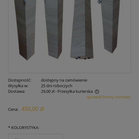
Dostępność:
dostępny na zamówienie
Wysyłka w:
25 dni roboczych
Dostawa:
29,00 zł
- Przesyłka kurierska
sprawdź formy dostawy
Cena nie zawiera ewentualnych kosztów płatności
450,00 zł
Cena:
*
KOLORYSTYKA: