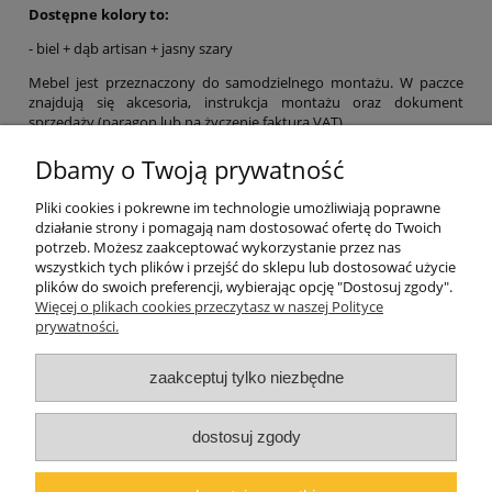
Dostępne kolory to:
- biel + dąb artisan + jasny szary
Mebel jest przeznaczony do samodzielnego montażu. W paczce
znajdują się akcesoria, instrukcja montażu oraz dokument
sprzedaży (paragon lub na życzenie faktura VAT)
.
UWAGA: Oferta dotyczy tylko i wyłącznie zestawu opisanego
Dbamy o Twoją prywatność
w ofercie bez możliwości jakichkolwiek zmian. W przypadku
domawiania dodatkowych elementów obowiązuje koszt
Pliki cookies i pokrewne im technologie umożliwiają poprawne
wysyłki podany w ofercie danego (dodatkowego) elementu.
działanie strony i pomagają nam dostosować ofertę do Twoich
potrzeb. Możesz zaakceptować wykorzystanie przez nas
wszystkich tych plików i przejść do sklepu lub dostosować użycie
plików do swoich preferencji, wybierając opcję "Dostosuj zgody".
Pomoc
Więcej o plikach cookies przeczytasz w naszej Polityce
prywatności.
Moje konto
zaakceptuj tylko niezbędne
O firmie
dostosuj zgody
Polski producent mebli ALMER MEBLE | Okrajszów 20, 97-500
Radomsko, woj. łódzkie | NIP: 7722212376 | E-