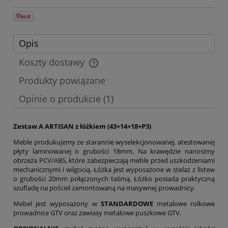
Opis
Koszty dostawy
Cena nie zawiera ewentualnych kosztów płatności
Produkty powiązane
Opinie o produkcie (1)
Zestaw A ARTISAN z łóżkiem (43+14+18+P3)
Meble produkujemy ze starannie wyselekcjonowanej, atestowanej
płyty laminowanej o grubości 18mm. Na krawędzie nanosimy
obrzeża PCV/ABS, które zabezpieczają meble przed uszkodzeniami
mechanicznymi i wilgocią. Łóżka jest wyposażone w stelaż z listew
o grubości 20mm połączonych taśmą. Łóżko posiada praktyczną
szufladę na pościel zamontowaną na masywnej prowadnicy.
Mebel jest wyposażony w
STANDARDOWE
metalowe rolkowe
prowadnice GTV oraz zawiasy metalowe puszkowe GTV.