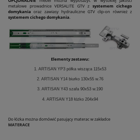
OPCJONALNIE
mebel można wyposażyć w wysokiej jakości
metalowe prowadnice VERSALITE GTV z
systemem cichego
domykania
oraz zawiasy hydrauliczne GTV clip-on również z
systemem cichego domykania
.
Elementy zestawu:
1. ARTISAN YP3 półka wisząca 115x53
2. ARTISAN Y14 biurko 130x55 w.76
3. ARTISAN Y43 szafa 90x53 w.190
4. ARTISAN Y18 łóżko 204x94
Do łóżka można domówić pasujący materac w zakładce
MATERACE