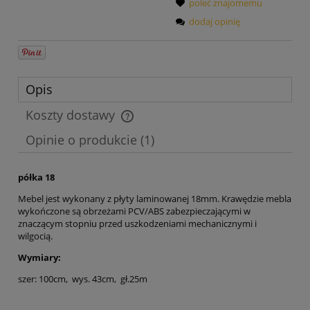
poleć znajomemu
dodaj opinię
Opis
Koszty dostawy
Cena nie zawiera ewentualnych kosztów płatności
Opinie o produkcie (1)
półka 18
Mebel jest wykonany z płyty laminowanej 18mm. Krawędzie mebla
wykończone są obrzeżami PCV/ABS zabezpieczającymi w
znaczącym stopniu przed uszkodzeniami mechanicznymi i
wilgocią.
Wymiary:
szer: 100cm, wys. 43cm, gł.25m