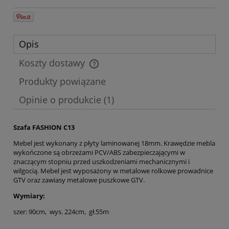
Opis
Koszty dostawy
Cena nie zawiera ewentualnych kosztów płatności
Produkty powiązane
Opinie o produkcie (1)
Szafa FASHION C13
Mebel jest wykonany z płyty laminowanej 18mm. Krawędzie mebla
wykończone są obrzeżami PCV/ABS zabezpieczającymi w
znaczącym stopniu przed uszkodzeniami mechanicznymi i
wilgocią. Mebel jest wyposażony w metalowe rolkowe prowadnice
GTV oraz zawiasy metalowe puszkowe GTV.
Wymiary:
szer: 90cm, wys. 224cm, gł.55m