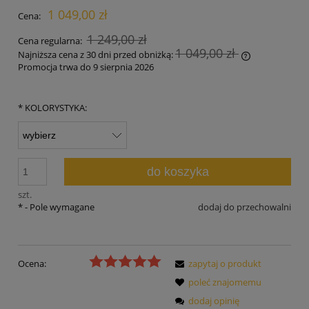
1 049,00 zł
Cena:
1 249,00 zł
Cena regularna:
1 049,00 zł
Najniższa cena z 30 dni przed obniżką:
Promocja trwa do 9 sierpnia 2026
Jeżeli produk
30 dni, wyświ
momentu, kie
*
KOLORYSTYKA:
sprzedaży.
do koszyka
szt.
*
- Pole wymagane
dodaj do przechowalni
Ocena:
zapytaj o produkt
poleć znajomemu
dodaj opinię