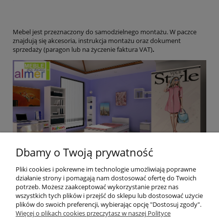
Mebel jest przeznaczony do samodzielnego montażu. W paczce
znajdują się akcesoria, instrukcja montażu oraz dokument
sprzedaży (paragon lub na życzenie faktura VAT)
.
Dbamy o Twoją prywatność
Pliki cookies i pokrewne im technologie umożliwiają poprawne
działanie strony i pomagają nam dostosować ofertę do Twoich
potrzeb. Możesz zaakceptować wykorzystanie przez nas
wszystkich tych plików i przejść do sklepu lub dostosować użycie
plików do swoich preferencji, wybierając opcję "Dostosuj zgody".
Pomoc
Więcej o plikach cookies przeczytasz w naszej Polityce