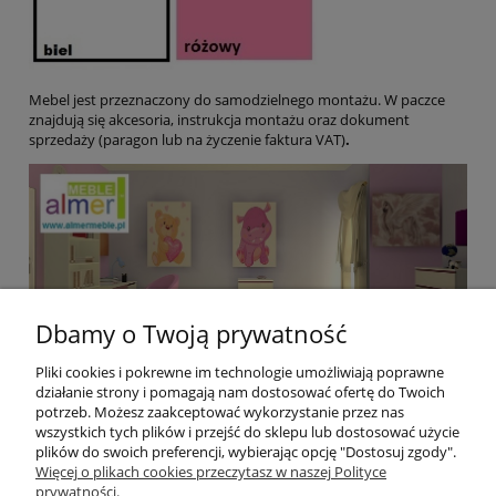
Mebel jest przeznaczony do samodzielnego montażu. W paczce
znajdują się akcesoria, instrukcja montażu oraz dokument
sprzedaży (paragon lub na życzenie faktura VAT)
.
Dbamy o Twoją prywatność
Pliki cookies i pokrewne im technologie umożliwiają poprawne
działanie strony i pomagają nam dostosować ofertę do Twoich
potrzeb. Możesz zaakceptować wykorzystanie przez nas
wszystkich tych plików i przejść do sklepu lub dostosować użycie
plików do swoich preferencji, wybierając opcję "Dostosuj zgody".
Pomoc
Więcej o plikach cookies przeczytasz w naszej Polityce
prywatności.