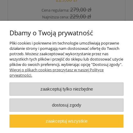
279,00 zł
Cena regularna:
229,00 zł
Najniższa cena:
do koszyka
Dbamy o Twoją prywatność
Pliki cookies i pokrewne im technologie umożliwiają poprawne
działanie strony i pomagają nam dostosować ofertę do Twoich
«
1
2
3
4
5
...
24
»
potrzeb. Możesz zaakceptować wykorzystanie przez nas
wszystkich tych plików i przejść do sklepu lub dostosować użycie
plików do swoich preferencji, wybierając opcję "Dostosuj zgody".
Pomoc
Więcej o plikach cookies przeczytasz w naszej Polityce
prywatności.
Moje konto
zaakceptuj tylko niezbędne
O firmie
dostosuj zgody
Polski producent mebli ALMER MEBLE | Okrajszów 20, 97-500
Radomsko, woj. łódzkie | NIP: 7722212376 | E-
zaakceptuj wszystkie
mail:
marcin@almermeble.pl
| Telefon:
446824803