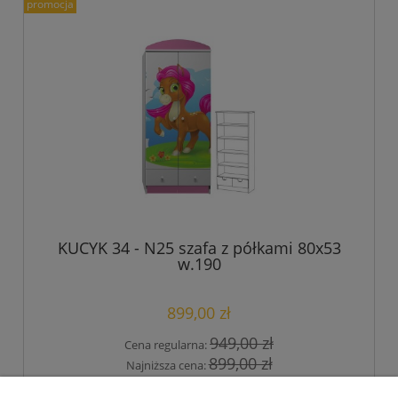
promocja
KUCYK 34 - N25 szafa z półkami 80x53
w.190
899,00 zł
949,00 zł
Cena regularna:
899,00 zł
Najniższa cena: