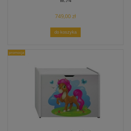
749,00 zł
do koszyka
promocja