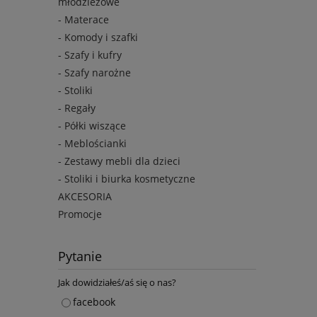
młodzieżowe
- Materace
- Komody i szafki
- Szafy i kufry
- Szafy narożne
- Stoliki
- Regały
- Półki wiszące
- Meblościanki
- Zestawy mebli dla dzieci
- Stoliki i biurka kosmetyczne
AKCESORIA
Promocje
Pytanie
Jak dowidziałeś/aś się o nas?
facebook