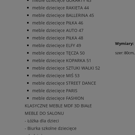
meble dziecięce GOKARTY 43
meble dziecięce RAKIETA 44
meble dziecięce BALLERINA 45
meble dziecięce PIŁKA 46
meble dziecięce AUTO 47
meble dziecięce PIŁKA 48
Wymiary:
meble dziecięce ELFY 49
szer: 80cm
meble dziecięce TĘCZA 50
meble dziecięce KOPARKA 51
meble dziecięce SZTUKI WALKI 52
meble dziecięce MIŚ 53
meble dziecięce STREET DANCE
meble dziecięce PARIS
meble dziecięce FASHION
KLASYCZNE MEBLE MDF 3D BIAŁE
MEBLE DO SALONU
- Łóżka dla dzieci
- Biurka szkolne dziecięce