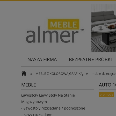
NASZA FIRMA
BEZPŁATNE PRÓBKI
KONTAKT
»
»
MEBLE Z KOLOROWĄ GRAFIKĄ
meble dziecięc
MEBLE
AUTO 10
promocja
Ławostoły Ławy Stoły Na Stanie
Magazynowym
- Ławostoły rozkładane / podnoszone
- Ławy rozkładane