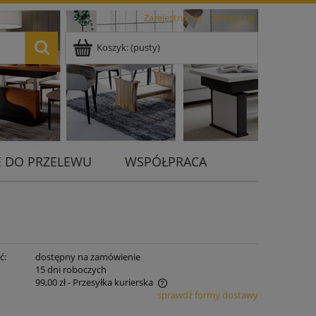
Zarejestruj się
Zaloguj się
Koszyk:
(pusty)
 DO PRZELEWU
WSPÓŁPRACA
ć:
dostępny na zamówienie
:
15 dni roboczych
99,00 zł
- Przesyłka kurierska
sprawdź formy dostawy
nie zawiera ewentualnych kosztów