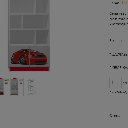
67
Cena:
płatn
Cena regul
Najniższa 
Promocja t
Je
30
*
KOLOR:
mo
sp
*
ZAWIASY
*
GRAFIKA
szt
*
- Pole w
Ocena: