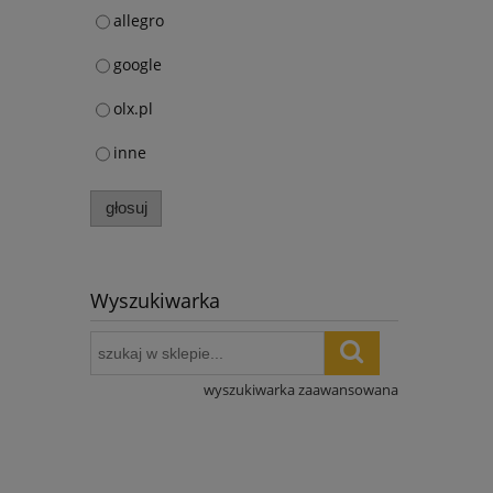
allegro
google
olx.pl
inne
głosuj
Wyszukiwarka
wyszukiwarka zaawansowana