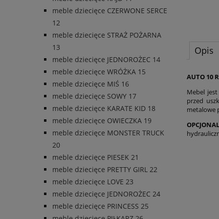
meble dziecięce CZERWONE SERCE
12
meble dziecięce STRAŻ POŻARNA
13
Opis
meble dziecięce JEDNOROŻEC 14
meble dziecięce WRÓŻKA 15
AUTO 10 R
meble dziecięce MIŚ 16
Mebel jes
meble dziecięce SOWY 17
przed usz
meble dziecięce KARATE KID 18
metalowe 
meble dziecięce OWIECZKA 19
OPCJONAL
meble dziecięce MONSTER TRUCK
hydraulicz
20
meble dziecięce PIESEK 21
meble dziecięce PRETTY GIRL 22
meble dziecięce LOVE 23
meble dziecięce JEDNOROŻEC 24
meble dziecięce PRINCESS 25
meble dziecięce PIŁKARZ 26