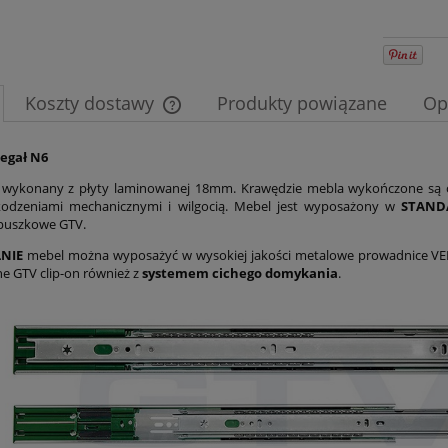
Koszty dostawy
Produkty powiązane
Op
Cena nie zawiera ewentualnych kosztów
egał N6
płatności
t wykonany z płyty laminowanej 18mm. Krawędzie mebla wykończone są 
kodzeniami mechanicznymi i wilgocią. Mebel jest wyposażony w
STAN
puszkowe GTV.
NIE
mebel można wyposażyć w wysokiej jakości metalowe prowadnice V
ne GTV clip-on również z
systemem cichego domykania
.