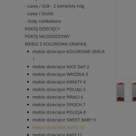
- Ława / Stół - 2 komplety nóg
- Ławy / Stoliki
- Stoły rozkładane
POKÓJ DZIECIĘCY
POKÓJ MŁODZIEŻOWY
MEBLE Z KOLOROWĄ GRAFIKĄ
meble dziecięce KOLOROWE SERCA
1
meble dziecięce NICE DAY 2
meble dziecięce WRÓŻKA 3
meble dziecięce KWIATY 4
meble dziecięce POCIĄG 5
meble dziecięce PIRACI 6
meble dziecięce ŚPIOCH 7
meble dziecięce POLICJA 8
meble dziecięce SWEET BABY 9
meble dziecięce AUTO 10
meble dziecięce RAJD 11