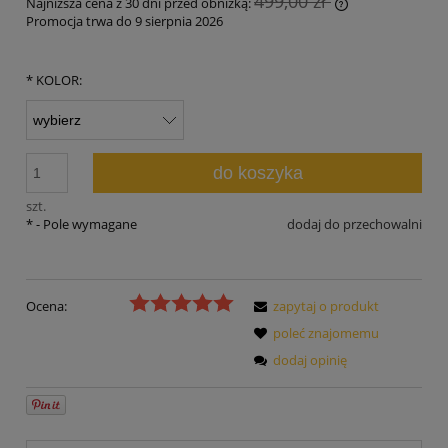
499,00 zł
Najniższa cena z 30 dni przed obniżką:
Promocja trwa do 9 sierpnia 2026
Jeżeli produkt 
30 dni, wyświet
momentu, kiedy
*
KOLOR:
sprzedaży.
do koszyka
szt.
*
- Pole wymagane
dodaj do przechowalni
Ocena:
zapytaj o produkt
poleć znajomemu
dodaj opinię