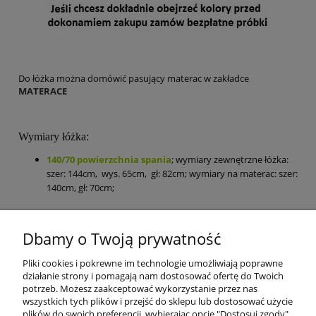
Do łóżka można domówić pasujący materac w zakładce
MATERACE
Wymiary łóżka:
140/70 powierzchnia spania
; wymiary zewnętrzne łóżka:
szer: 144cm, wys. 65cm, gł: 82cm; wymiary na materac: szer:
140cm, gł: 70cm;
Dbamy o Twoją prywatność
Mebel jest przeznaczony do samodzielnego montażu. W paczce
znajdują się akcesoria, instrukcja montażu oraz dokument
Pliki cookies i pokrewne im technologie umożliwiają poprawne
sprzedaży (paragon lub na życzenie faktura VAT).
działanie strony i pomagają nam dostosować ofertę do Twoich
potrzeb. Możesz zaakceptować wykorzystanie przez nas
wszystkich tych plików i przejść do sklepu lub dostosować użycie
plików do swoich preferencji, wybierając opcję "Dostosuj zgody".