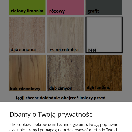
Dbamy o Twoją prywatność
Mebel jest przeznaczony do samodzielnego montażu. W paczce
znajdują się akcesoria, instrukcja montażu oraz dokument
Pliki cookies i pokrewne im technologie umożliwiają poprawne
sprzedaży (paragon lub na życzenie faktura VAT)
.
działanie strony i pomagają nam dostosować ofertę do Twoich