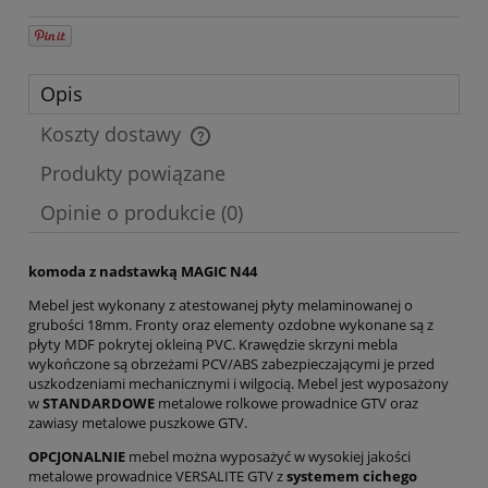
Opis
Koszty dostawy
Cena nie zawiera ewentualnych kosztów płatności
Produkty powiązane
Opinie o produkcie (0)
komoda z nadstawką MAGIC N44
Mebel jest wykonany z atestowanej płyty melaminowanej o
grubości 18mm. Fronty oraz elementy ozdobne wykonane są z
płyty MDF pokrytej okleiną PVC. Krawędzie skrzyni mebla
wykończone są obrzeżami PCV/ABS zabezpieczającymi je przed
uszkodzeniami mechanicznymi i wilgocią. Mebel jest wyposażony
w
STANDARDOWE
metalowe rolkowe prowadnice GTV oraz
zawiasy metalowe puszkowe GTV.
OPCJONALNIE
mebel można wyposażyć w wysokiej jakości
metalowe prowadnice VERSALITE GTV z
systemem cichego