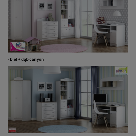
- biel + dąb canyon