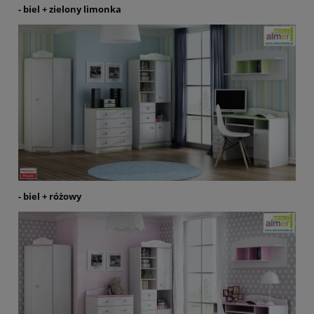
- biel + zielony limonka
- biel + różowy