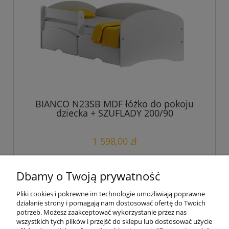
BIANCO N23SB MDF łóżko do pokoju
dziecka + SZUFLADY 200/90
1 598,00 zł
do koszyka
Dbamy o Twoją prywatność
Pliki cookies i pokrewne im technologie umożliwiają poprawne
działanie strony i pomagają nam dostosować ofertę do Twoich
«
1
2
3
4
»
potrzeb. Możesz zaakceptować wykorzystanie przez nas
wszystkich tych plików i przejść do sklepu lub dostosować użycie