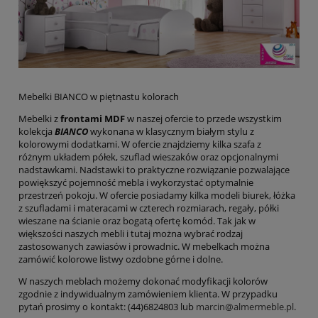
Mebelki BIANCO w piętnastu kolorach
Mebelki z
frontami MDF
w naszej ofercie to przede wszystkim
kolekcja
BIANCO
wykonana w klasycznym białym stylu z
kolorowymi dodatkami. W ofercie znajdziemy kilka szafa z
różnym układem półek, szuflad wieszaków oraz opcjonalnymi
nadstawkami. Nadstawki to praktyczne rozwiązanie pozwalające
powiększyć pojemność mebla i wykorzystać optymalnie
przestrzeń pokoju. W ofercie posiadamy kilka modeli biurek, łóżka
z szufladami i materacami w czterech rozmiarach, regały, półki
wieszane na ścianie oraz bogatą ofertę komód. Tak jak w
większości naszych mebli i tutaj można wybrać rodzaj
zastosowanych zawiasów i prowadnic. W mebelkach można
zamówić kolorowe listwy ozdobne górne i dolne.
W naszych meblach możemy dokonać modyfikacji kolorów
zgodnie z indywidualnym zamówieniem klienta. W przypadku
pytań prosimy o kontakt: (44)6824803 lub
marcin@almermeble.pl
.