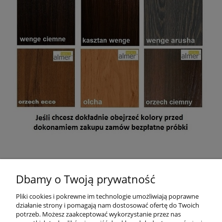
Mebel jest przeznaczony do samodzielnego montażu. W paczce
znajdują się akcesoria, instrukcja montażu oraz dokument
Dbamy o Twoją prywatność
sprzedaży (paragon lub na życzenie faktura VAT)
.
Pliki cookies i pokrewne im technologie umożliwiają poprawne
Wymiary paczek: 190x55x8 cm, 174x50x8 cm, 95x60x13 cm
działanie strony i pomagają nam dostosować ofertę do Twoich
potrzeb. Możesz zaakceptować wykorzystanie przez nas