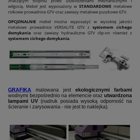
znaczącym stopniu przed uszkodzeniami mechanicznymi i
wilgocią. Mebel jest wyposażony w
STANDARDOWE
metalowe
rolkowe prowadnice GTV oraz zawiasy metalowe puszkowe GTV.
OPCJONALNIE
mebel można wyposażyć w wysokiej jakości
metalowe prowadnice VERSALITE GTV z
systemem cichego
domykania
oraz zawiasy hydrauliczne GTV clip-on również z
systemem cichego domykania
.
GRAFIKA
malowana jest
ekologicznymi farbami
wodnymi bezpośrednio na elemencie oraz
utwardzona
lampami UV
(nadruk posiada wysoką odporność na
ścieranie i zarysowania - nie jest to naklejka).