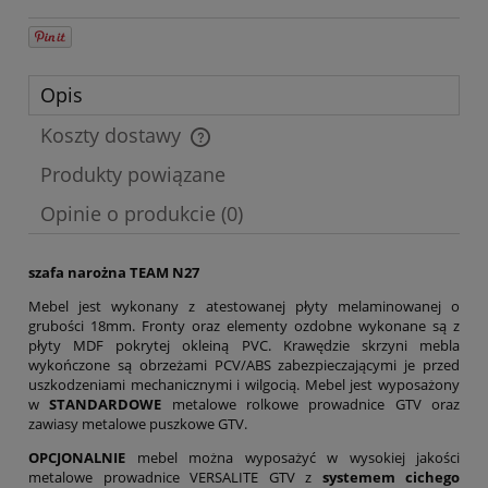
Opis
Koszty dostawy
Cena nie zawiera ewentualnych kosztów płatności
Produkty powiązane
Opinie o produkcie (0)
szafa narożna TEAM N27
Mebel jest wykonany z atestowanej płyty melaminowanej o
grubości 18mm. Fronty oraz elementy ozdobne wykonane są z
płyty MDF pokrytej okleiną PVC. Krawędzie skrzyni mebla
wykończone są obrzeżami PCV/ABS zabezpieczającymi je przed
uszkodzeniami mechanicznymi i wilgocią. Mebel jest wyposażony
w
STANDARDOWE
metalowe rolkowe prowadnice GTV oraz
zawiasy metalowe puszkowe GTV.
OPCJONALNIE
mebel można wyposażyć w wysokiej jakości
metalowe prowadnice VERSALITE GTV z
systemem cichego