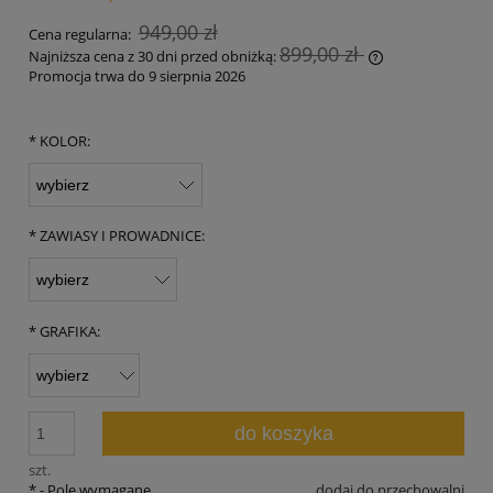
949,00 zł
Cena regularna:
899,00 zł
Najniższa cena z 30 dni przed obniżką:
Promocja trwa do 9 sierpnia 2026
Jeżeli produkt 
30 dni, wyświet
momentu, kiedy
*
KOLOR:
sprzedaży.
*
ZAWIASY I PROWADNICE:
*
GRAFIKA:
do koszyka
szt.
*
- Pole wymagane
dodaj do przechowalni