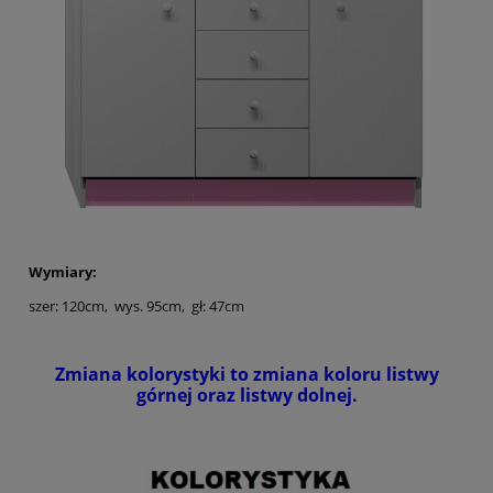
Wymiary:
szer: 120cm, wys. 95cm, gł: 47cm
Zmiana kolorystyki to zmiana koloru listwy
górnej oraz listwy dolnej.