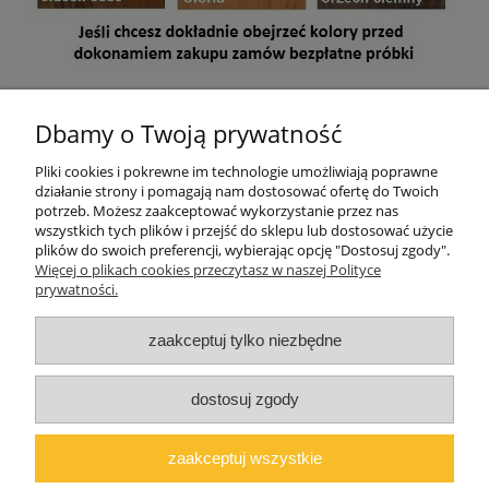
Mebel jest przeznaczony do samodzielnego montażu. W paczce
znajdują się akcesoria, instrukcja montażu oraz dokument
Dbamy o Twoją prywatność
sprzedaży (paragon lub na życzenie faktura VAT)
.
Pliki cookies i pokrewne im technologie umożliwiają poprawne
Wymiary paczek: 130x52x9 cm, 130x50x9 cm
działanie strony i pomagają nam dostosować ofertę do Twoich
potrzeb. Możesz zaakceptować wykorzystanie przez nas
wszystkich tych plików i przejść do sklepu lub dostosować użycie
plików do swoich preferencji, wybierając opcję "Dostosuj zgody".
Pomoc
Więcej o plikach cookies przeczytasz w naszej Polityce
prywatności.
Moje konto
zaakceptuj tylko niezbędne
O firmie
dostosuj zgody
Polski producent mebli ALMER MEBLE | Okrajszów 20, 97-500
Radomsko, woj. łódzkie | NIP: 7722212376 | E-
zaakceptuj wszystkie
mail:
marcin@almermeble.pl
| Telefon:
446824803