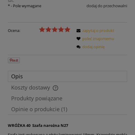
szt.
*
- Pole wymagane
dodaj do przechowalni
Ocena:
zapytaj o produkt
poleć znajomemu
dodaj opinię
Opis
Koszty dostawy
Cena nie zawiera ewentualnych kosztów płatności
Produkty powiązane
Opinie o produkcie (1)
WRÓŻKA 40 Szafa narożna N27
Szafa jest wykonana z płyty laminowanej 18mm. Krawędzie mebla