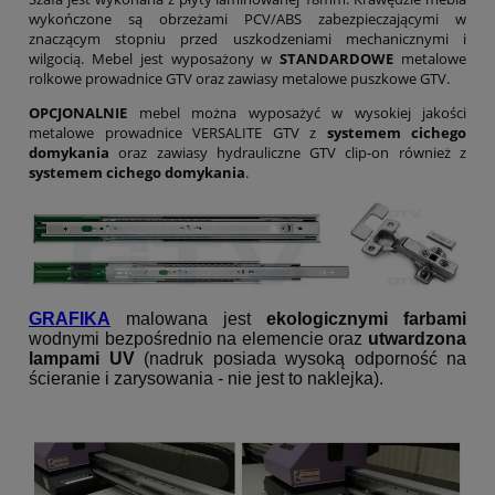
wykończone są obrzeżami PCV/ABS zabezpieczającymi w
znaczącym stopniu przed uszkodzeniami mechanicznymi i
wilgocią. Mebel jest wyposażony w
STANDARDOWE
metalowe
rolkowe prowadnice GTV oraz zawiasy metalowe puszkowe GTV.
OPCJONALNIE
mebel można wyposażyć w wysokiej jakości
metalowe prowadnice VERSALITE GTV z
systemem cichego
domykania
oraz zawiasy hydrauliczne GTV clip-on również z
systemem cichego domykania
.
GRAFIKA
malowana jest
ekologicznymi farbami
wodnymi bezpośrednio na elemencie oraz
utwardzona
lampami UV
(nadruk posiada wysoką odporność na
ścieranie i zarysowania - nie jest to naklejka).