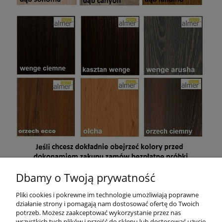
Dbamy o Twoją prywatność
Mebel jest przeznaczony do samodzielnego montażu. W paczce
znajdują się akcesoria, instrukcja montażu oraz dokument
Pliki cookies i pokrewne im technologie umożliwiają poprawne
sprzedaży (paragon lub na życzenie faktura VAT)
.
działanie strony i pomagają nam dostosować ofertę do Twoich
potrzeb. Możesz zaakceptować wykorzystanie przez nas
wszystkich tych plików i przejść do sklepu lub dostosować użycie