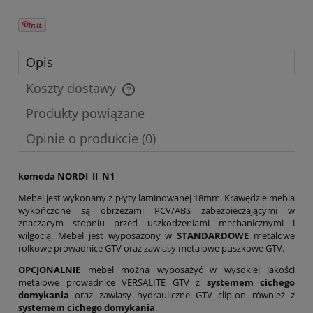
Opis
Koszty dostawy
Cena nie zawiera ewentualnych kosztów płatności
Produkty powiązane
Opinie o produkcie (0)
komoda NORDI II N1
Mebel jest wykonany z płyty laminowanej 18mm. Krawędzie mebla
wykończone są obrzeżami PCV/ABS zabezpieczającymi w
znaczącym stopniu przed uszkodzeniami mechanicznymi i
wilgocią. Mebel jest wyposażony w
STANDARDOWE
metalowe
rolkowe prowadnice GTV oraz zawiasy metalowe puszkowe GTV.
OPCJONALNIE
mebel można wyposażyć w wysokiej jakości
metalowe prowadnice VERSALITE GTV z
systemem cichego
domykania
oraz zawiasy hydrauliczne GTV clip-on również z
systemem cichego domykania
.