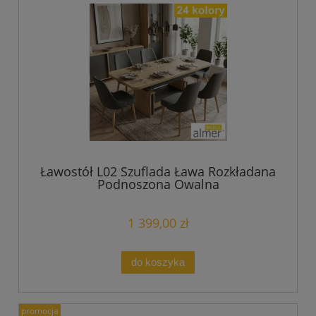
Ławostół L02 Szuflada Ława Rozkładana
Podnoszona Owalna
1 399,00 zł
do koszyka
promocja