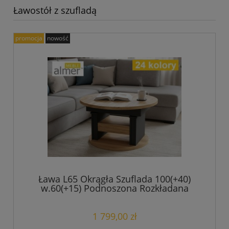
Ławostół z szufladą
promocja
nowość
Ława L65 Okrągła Szuflada 100(+40)
w.60(+15) Podnoszona Rozkładana
Ławostół Stolik
1 799,00 zł