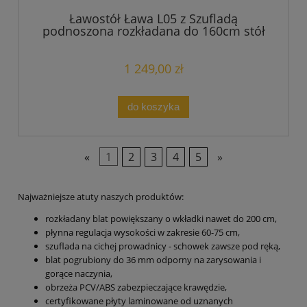
Ławostół Ława L05 z Szufladą
podnoszona rozkładana do 160cm stół
nowoczesna
1 249,00 zł
do koszyka
«
1
2
3
4
5
»
Najważniejsze atuty naszych produktów:
rozkładany blat powiększany o wkładki nawet do 200 cm,
płynna regulacja wysokości w zakresie 60-75 cm,
szuflada na cichej prowadnicy - schowek zawsze pod ręką,
blat pogrubiony do 36 mm odporny na zarysowania i
gorące naczynia,
obrzeża PCV/ABS zabezpieczające krawędzie,
certyfikowane płyty laminowane od uznanych