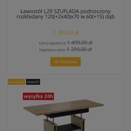
Ławostół L29 SZUFLADA podnoszony
rozkładany 120(+2x40)x70 w.60(+15) dąb
craft złoty + czarny mat
1 399,00 zł
1 499,00 zł
Cena regularna:
1 399,00 zł
Najniższa cena:
do koszyka
promocja
nowość