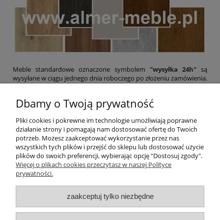
Meble standardowe oznaczone symbolem
"wysyłka 24h"
są
wysyłane w ciągu jednego dnia roboczego po złożeniu zamówienia.
Kurier dostarcza mebel na zabezpieczonej palecie w ciągu 48
godzin. W przypadku mebli z możliwością zmiany kolorów i
Dbamy o Twoją prywatność
wymiarów terminy realizacji są podane w opisach produktów.
Meble z możliwością personalizacji wymiarów i kolorów są
Pliki cookies i pokrewne im technologie umożliwiają poprawne
wykonywane na zamówienie klienta i nie podlegają zwrotowi.
działanie strony i pomagają nam dostosować ofertę do Twoich
Przed złożeniem zamówienia można zamówić
PRÓBKI
potrzeb. Możesz zaakceptować wykorzystanie przez nas
KOLORÓW
.
wszystkich tych plików i przejść do sklepu lub dostosować użycie
plików do swoich preferencji, wybierając opcję "Dostosuj zgody".
Pomoc
Więcej o plikach cookies przeczytasz w naszej Polityce
prywatności.
Moje konto
zaakceptuj tylko niezbędne
O firmie