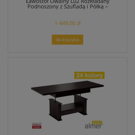
Ławostół Owalny L02 Rozkładany
Podnoszony z Szufladą i Półką –
Zmontowany!
1 449,00 zł
do koszyka