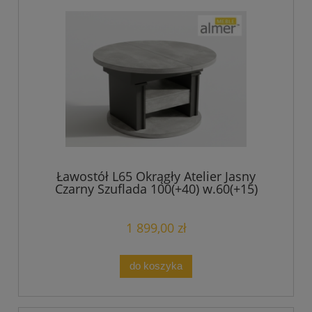
Ławostół L65 Okrągły Atelier Jasny
Czarny Szuflada 100(+40) w.60(+15)
Podnoszona Rozkładana Ława Stolik
1 899,00 zł
do koszyka