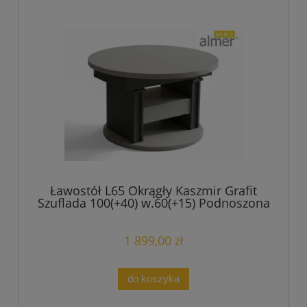
Ławostół L65 Okrągły Kaszmir Grafit
Szuflada 100(+40) w.60(+15) Podnoszona
Rozkładana Ława Stolik
1 899,00 zł
do koszyka