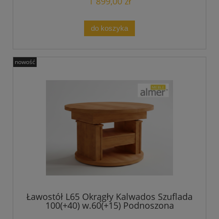
1 899,00 zł
do koszyka
nowość
Ławostół L65 Okrągły Kalwados Szuflada
100(+40) w.60(+15) Podnoszona
Rozkładana Ława Stolik