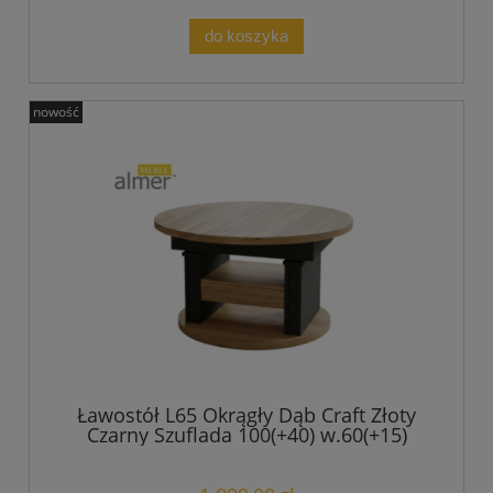
do koszyka
nowość
Ławostół L65 Okrągły Dąb Craft Złoty
Czarny Szuflada 100(+40) w.60(+15)
Podnoszona Rozkładana Ława Stolik