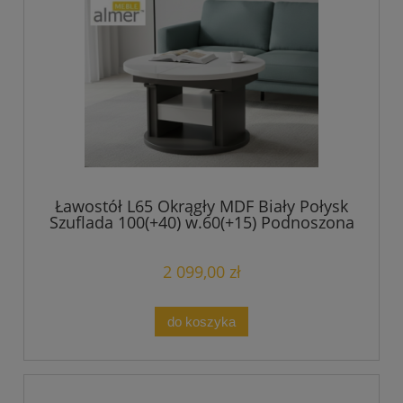
Ławostół L65 Okrągły MDF Biały Połysk
Szuflada 100(+40) w.60(+15) Podnoszona
Rozkładana Ława Stolik
2 099,00 zł
do koszyka