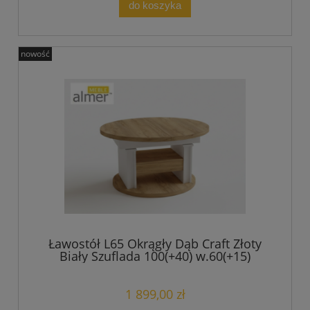
do koszyka
nowość
Ławostół L65 Okrągły Dąb Craft Złoty
Biały Szuflada 100(+40) w.60(+15)
Podnoszona Rozkładana Ława Stolik
1 899,00 zł