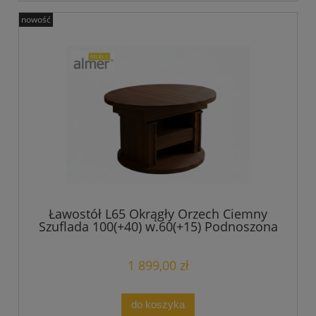
nowość
Ławostół L65 Okrągły Orzech Ciemny
Szuflada 100(+40) w.60(+15) Podnoszona
Rozkładana Ława Stolik
1 899,00 zł
do koszyka