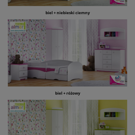
biel + niebieski ciemny
biel + różowy