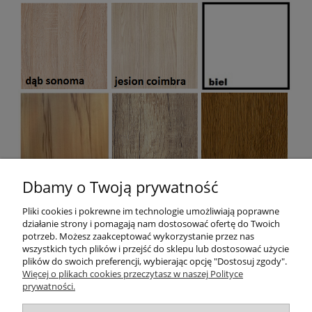
Dbamy o Twoją prywatność
Pliki cookies i pokrewne im technologie umożliwiają poprawne
działanie strony i pomagają nam dostosować ofertę do Twoich
potrzeb. Możesz zaakceptować wykorzystanie przez nas
wszystkich tych plików i przejść do sklepu lub dostosować użycie
plików do swoich preferencji, wybierając opcję "Dostosuj zgody".
Pomoc
Więcej o plikach cookies przeczytasz w naszej Polityce
prywatności.
Moje konto