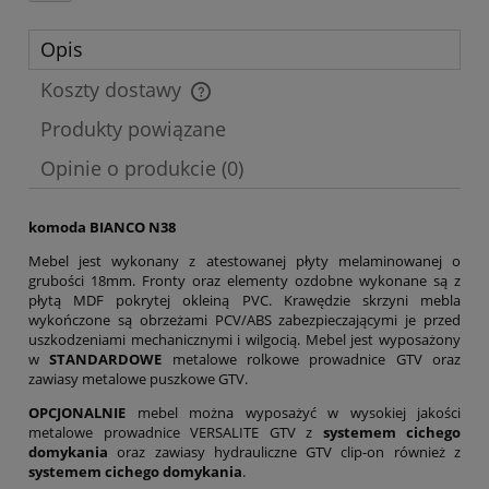
Opis
Koszty dostawy
Cena nie zawiera ewentualnych kosztów płatności
Produkty powiązane
Opinie o produkcie (0)
komoda BIANCO N38
Mebel jest wykonany z atestowanej płyty melaminowanej o
grubości 18mm. Fronty oraz elementy ozdobne wykonane są z
płytą MDF pokrytej okleiną PVC. Krawędzie skrzyni mebla
wykończone są obrzeżami PCV/ABS zabezpieczającymi je przed
uszkodzeniami mechanicznymi i wilgocią. Mebel jest wyposażony
w
STANDARDOWE
metalowe rolkowe prowadnice GTV oraz
zawiasy metalowe puszkowe GTV.
OPCJONALNIE
mebel można wyposażyć w wysokiej jakości
metalowe prowadnice VERSALITE GTV z
systemem cichego
domykania
oraz zawiasy hydrauliczne GTV clip-on również z
systemem cichego domykania
.