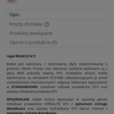
Opis
Koszty dostawy
Cena nie zawiera ewentualnych kosztów płatności
Produkty powiązane
Opinie o produkcie (0)
regał BIANCO N11
Mebel jest wykonany z atestowanej płyty melaminowanej o
grubości 18mm. Fronty oraz elementy ozdobne wykonane są z
płytą MDF pokrytej okleiną PVC. Krawędzie skrzyni mebla
wykończone są obrzeżami PCV/ABS zabezpieczającymi je przed
uszkodzeniami mechanicznymi i wilgocią. Mebel jest wyposażony
w
STANDARDOWE
metalowe rolkowe prowadnice GTV oraz
zawiasy metalowe puszkowe GTV.
OPCJONALNIE
mebel można wyposażyć w wysokiej jakości
metalowe prowadnice VERSALITE GTV z
systemem cichego
domykania
oraz zawiasy hydrauliczne GTV clip-on również z
systemem cichego domykania
.