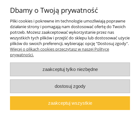
Dbamy o Twoją prywatność
O firmie
Pliki cookies i pokrewne im technologie umożliwiają poprawne
Polski producent mebli ALMER MEBLE | Okrajszów 20, 97-500
działanie strony i pomagają nam dostosować ofertę do Twoich
Radomsko, woj. łódzkie | NIP: 7722212376 | E-
potrzeb. Możesz zaakceptować wykorzystanie przez nas
mail:
marcin@almermeble.pl
| Telefon:
446824803
wszystkich tych plików i przejść do sklepu lub dostosować użycie
plików do swoich preferencji, wybierając opcję "Dostosuj zgody".
© 2025
copyright by ALMER MEBLE
Więcej o plikach cookies przeczytasz w naszej Polityce
prywatności.
pokaż pełną wersję strony
Sklep internetowy Shoper.pl
zaakceptuj tylko niezbędne
dostosuj zgody
zaakceptuj wszystkie