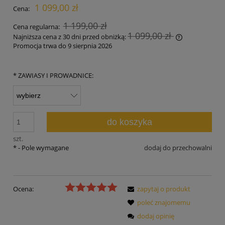
1 099,00 zł
Cena:
1 199,00 zł
Cena regularna:
1 099,00 zł
Najniższa cena z 30 dni przed obniżką:
Promocja trwa do 9 sierpnia 2026
Jeżeli produk
30 dni, wyświ
momentu, kie
*
ZAWIASY I PROWADNICE:
sprzedaży.
do koszyka
szt.
*
- Pole wymagane
dodaj do przechowalni
Ocena:
zapytaj o produkt
poleć znajomemu
dodaj opinię