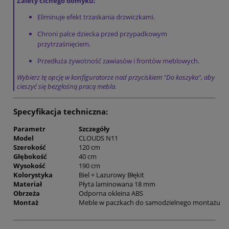
Zalety cichego domyku:
Eliminuje efekt trzaskania drzwiczkami.
Chroni palce dziecka przed przypadkowym
przytrzaśnięciem.
Przedłuża żywotność zawiasów i frontów meblowych.
Wybierz tę opcję w konfiguratorze nad przyciskiem "Do koszyka", aby
cieszyć się bezgłośną pracą mebla.
Specyfikacja techniczna:
Parametr
Szczegóły
Model
CLOUDS N11
Szerokość
120 cm
Głębokość
40 cm
Wysokość
190 cm
Kolorystyka
Biel + Lazurowy Błękit
Materiał
Płyta laminowana 18 mm
Obrzeża
Odporna okleina ABS
Montaż
Meble w paczkach do samodzielnego montażu