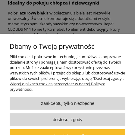
Idealny do pokoju chłopca i dziewczynki
Kolor
lazurowy błękit
w połączeniu z bielą jest niezwykle
uniwersalny. Świetnie komponuje się z dodatkami w stylu
marynistycznym, skandynawskim czy nowoczesnym. Regał
CLOUDS N11 to nie tylko mebel, to element dekoracyjny, który
optycznie powiększa i rozjaśnia pomieszczenie.
Zamów już dziś i uporządkuj królestwo Twojego dziecka z
Dbamy o Twoją prywatność
kolekcją CLOUDS!
Pliki cookies i pokrewne im technologie umożliwiają poprawne
Sprawdź pełną ofertę na almer-meble.pl
działanie strony i pomagają nam dostosować ofertę do Twoich
potrzeb. Możesz zaakceptować wykorzystanie przez nas
wszystkich tych plików i przejść do sklepu lub dostosować użycie
plików do swoich preferencji, wybierając opcję "Dostosuj zgody".
Pomoc
Więcej o plikach cookies przeczytasz w naszej Polityce
prywatności.
Moje konto
zaakceptuj tylko niezbędne
O firmie
dostosuj zgody
Polski producent mebli ALMER MEBLE | Okrajszów 20, 97-500
Radomsko, woj. łódzkie | NIP: 7722212376 | E-