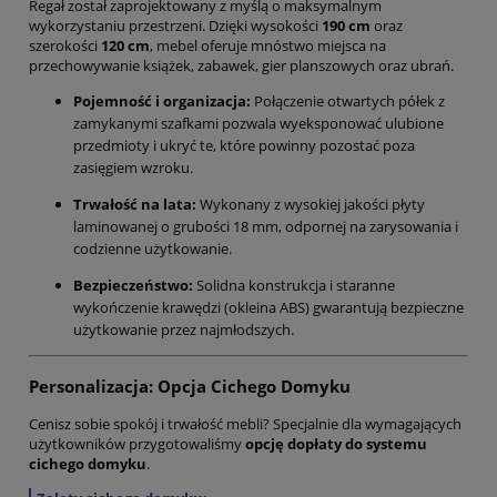
Regał został zaprojektowany z myślą o maksymalnym
wykorzystaniu przestrzeni. Dzięki wysokości
190 cm
oraz
szerokości
120 cm
, mebel oferuje mnóstwo miejsca na
przechowywanie książek, zabawek, gier planszowych oraz ubrań.
Pojemność i organizacja:
Połączenie otwartych półek z
zamykanymi szafkami pozwala wyeksponować ulubione
przedmioty i ukryć te, które powinny pozostać poza
zasięgiem wzroku.
Trwałość na lata:
Wykonany z wysokiej jakości płyty
laminowanej o grubości 18 mm, odpornej na zarysowania i
codzienne użytkowanie.
Bezpieczeństwo:
Solidna konstrukcja i staranne
wykończenie krawędzi (okleina ABS) gwarantują bezpieczne
użytkowanie przez najmłodszych.
Personalizacja: Opcja Cichego Domyku
Cenisz sobie spokój i trwałość mebli? Specjalnie dla wymagających
użytkowników przygotowaliśmy
opcję dopłaty do systemu
cichego domyku
.