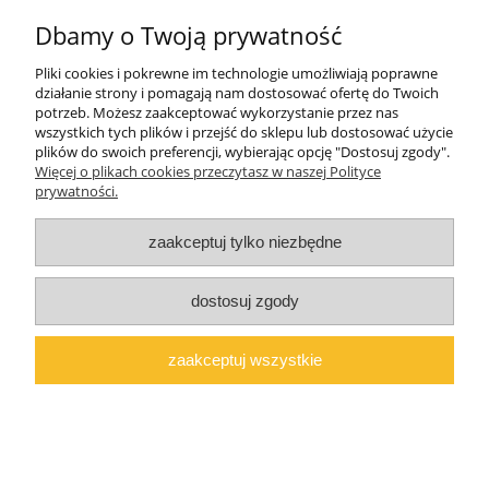
Dbamy o Twoją prywatność
O firmie
Pliki cookies i pokrewne im technologie umożliwiają poprawne
Polski producent mebli ALMER MEBLE | Okrajszów 20, 97-500
działanie strony i pomagają nam dostosować ofertę do Twoich
Radomsko, woj. łódzkie | NIP: 7722212376 | E-
potrzeb. Możesz zaakceptować wykorzystanie przez nas
mail:
marcin@almermeble.pl
| Telefon:
446824803
wszystkich tych plików i przejść do sklepu lub dostosować użycie
plików do swoich preferencji, wybierając opcję "Dostosuj zgody".
© 2025
copyright by ALMER MEBLE
Więcej o plikach cookies przeczytasz w naszej Polityce
prywatności.
pokaż pełną wersję strony
Sklep internetowy Shoper.pl
zaakceptuj tylko niezbędne
dostosuj zgody
zaakceptuj wszystkie