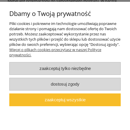
Mebel jest przeznaczony do samodzielnego montażu. W paczce
znajdują się akcesoria, instrukcja montażu oraz dokument
sprzedaży (paragon lub na życzenie faktura VAT)
.
Dbamy o Twoją prywatność
Wymiary paczek: 190x55x8 cm, 156x50x8 cm, 130x60x9 cm,
Pliki cookies i pokrewne im technologie umożliwiają poprawne
95x60x9 cm
działanie strony i pomagają nam dostosować ofertę do Twoich
potrzeb. Możesz zaakceptować wykorzystanie przez nas
wszystkich tych plików i przejść do sklepu lub dostosować użycie
plików do swoich preferencji, wybierając opcję "Dostosuj zgody".
Pomoc
Więcej o plikach cookies przeczytasz w naszej Polityce
prywatności.
Moje konto
zaakceptuj tylko niezbędne
O firmie
dostosuj zgody
Polski producent mebli ALMER MEBLE | Okrajszów 20, 97-500
Radomsko, woj. łódzkie | NIP: 7722212376 | E-
zaakceptuj wszystkie
mail:
marcin@almermeble.pl
| Telefon:
446824803
© 2025
copyright by ALMER MEBLE
pokaż pełną wersję strony
Sklep internetowy Shoper.pl