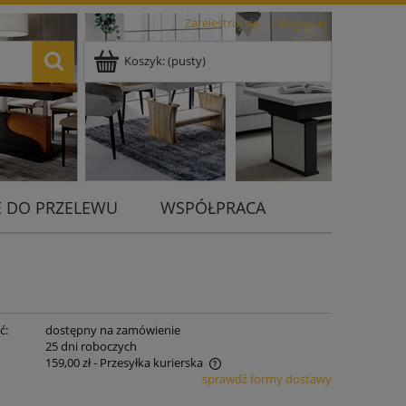
Zarejestruj się
Zaloguj się
Koszyk:
(pusty)
 DO PRZELEWU
WSPÓŁPRACA
ć:
dostępny na zamówienie
:
25 dni roboczych
159,00 zł
- Przesyłka kurierska
sprawdź formy dostawy
 nie zawiera ewentualnych kosztów