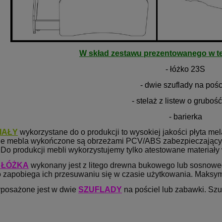
W skład zestawu prezentowanego w te
- łóżko 23S
- dwie szuflady na pośc
- stelaż z listew o gruboś
- barierka
IAŁY
wykorzystane do o produkcji to wysokiej jakości płyta 
e mebla wykończone są obrzeżami PCV/ABS zabezpieczającym
 Do produkcji mebli wykorzystujemy tylko atestowane materiały 
 ŁÓŻKA
wykonany jest z litego drewna bukowego lub sosnowe
o zapobiega ich przesuwaniu się w czasie użytkowania. Maksym
posażone jest w dwie
SZUFLAD
Y
na pościel lub zabawki. Szu