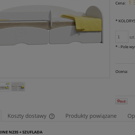
1 
Cena:
płat
*
KOLORYS
szt
*
- Pole w
Ocena:
Koszty dostawy
Produkty powiązane
Op
Cena nie zawiera ewentualnych kosztów
RINE N23S + SZUFLADA