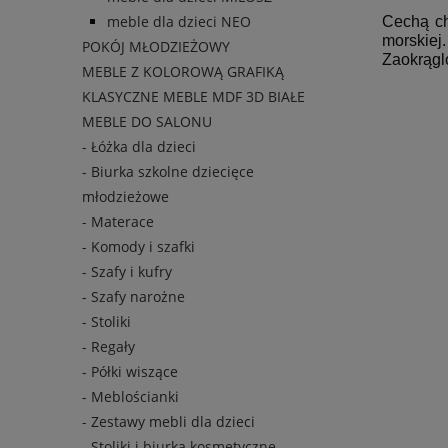
meble dla dzieci NEO
Cechą ch
morskiej.
POKÓJ MŁODZIEŻOWY
Zaokrągl
MEBLE Z KOLOROWĄ GRAFIKĄ
KLASYCZNE MEBLE MDF 3D BIAŁE
MEBLE DO SALONU
- Łóżka dla dzieci
- Biurka szkolne dziecięce
młodzieżowe
- Materace
- Komody i szafki
- Szafy i kufry
- Szafy narożne
- Stoliki
- Regały
- Półki wiszące
- Meblościanki
- Zestawy mebli dla dzieci
- Stoliki i biurka kosmetyczne