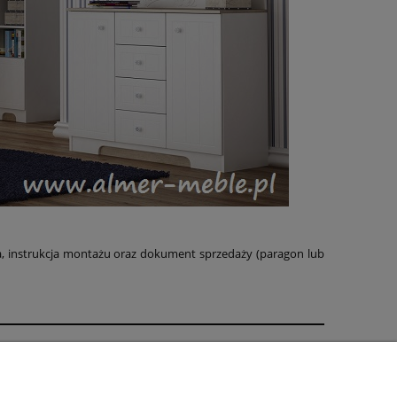
a, instrukcja montażu oraz dokument sprzedaży (paragon lub
rmie