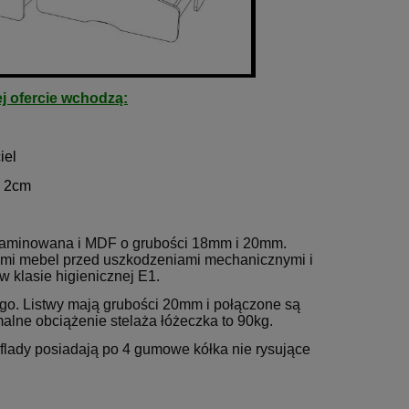
j ofercie wchodzą:
iel
ć 2cm
melaminowana i MDF o grubości 18mm i 20mm.
i mebel przed uszkodzeniami mechanicznymi i
w klasie higienicznej E1.
go. Listwy mają grubości 20mm i połączone są
alne obciążenie stelaża łóżeczka to 90kg.
flady posiadają po 4 gumowe kółka nie rysujące