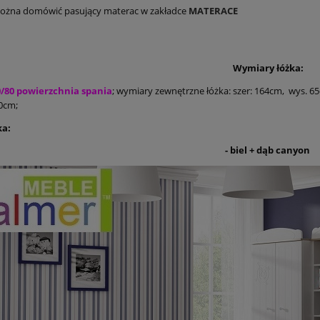
ożna domówić pasujący materac w zakładce
MATERACE
Wymiary łóżka:
0/80 powierzchnia spania
; wymiary zewnętrzne łóżka: szer: 164cm, wys. 6
80cm;
ka:
- biel + dąb canyon