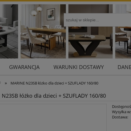
GWARANCJA
WARUNKI DOSTAWY
DANE
»
F
MARINE N23SB łóżko dla dzieci + SZUFLADY 160/80
N23SB łóżko dla dzieci + SZUFLADY 160/80
Dostępnoś
Wysyłka w
Dostawa:
Cena