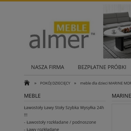
NASZA FIRMA
BEZPŁATNE PRÓBKI
KONTAKT
»
»
POKÓJ DZIECIĘCY
meble dla dzieci MARINE MD
MEBLE
MARINE 
Ławostoły Ławy Stoły Szybka Wysyłka 24h
!!!
- Ławostoły rozkładane / podnoszone
- Ławy rozkładane