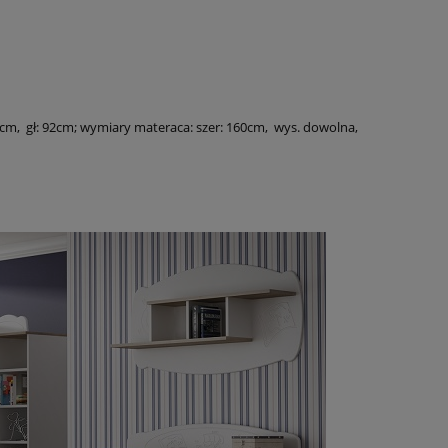
5cm, gł: 92cm; wymiary materaca: szer: 160cm, wys. dowolna,