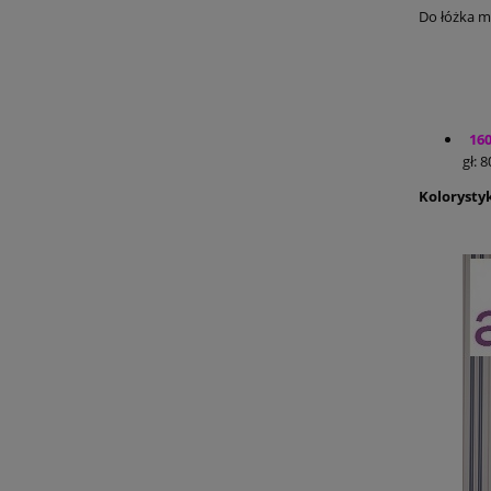
Do łóżka m
16
gł: 
Kolorysty