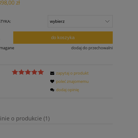
398,00 zł
ności
TYKA:
do koszyka
.
ymagane
dodaj do przechowalni
zapytaj o produkt
poleć znajomemu
dodaj opinię
inie o produkcie (1)