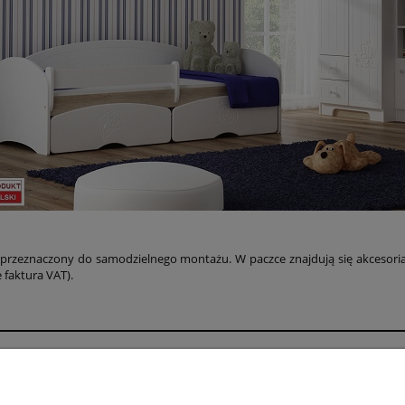
 przeznaczony do samodzielnego montażu. W paczce znajdują się akcesori
 faktura VAT).
Moje konto
O fi