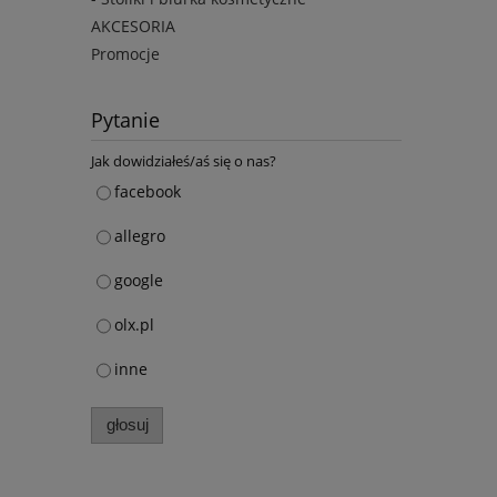
AKCESORIA
Promocje
Pytanie
Jak dowidziałeś/aś się o nas?
facebook
allegro
google
olx.pl
inne
głosuj