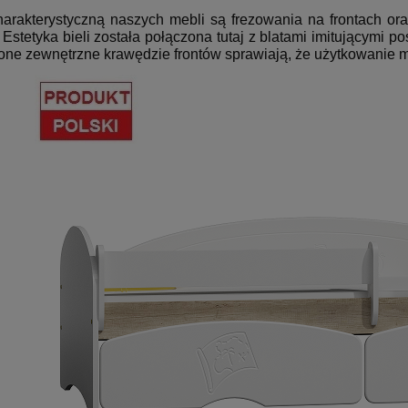
płatności
arakterystyczną naszych mebli są frezowania na frontach or
 Estetyka bieli została połączona tutaj z blatami imitującymi
one zewnętrzne krawędzie frontów sprawiają, że użytkowanie me