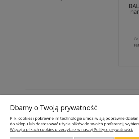
BAL
nar
Ce
Na
Pomoc
Dbamy o Twoją prywatność
WARUNKI DOSTAWY
Pliki cookies i pokrewne im technologie umożliwiają poprawne działa
INSTRUKCJE MONTAŻU
do sklepu lub dostosować użycie plików do swoich preferencji, wybiera
Więcej o plikach cookies przeczytasz w naszej Polityce prywatności.
Jak wycenić zestaw mebli
Blog