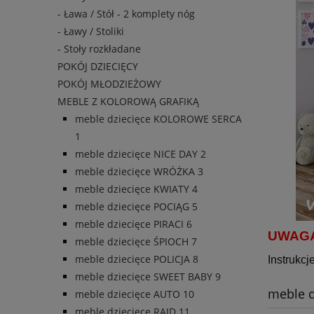
- Ława / Stół - 2 komplety nóg
- Ławy / Stoliki
- Stoły rozkładane
POKÓJ DZIECIĘCY
POKÓJ MŁODZIEŻOWY
MEBLE Z KOLOROWĄ GRAFIKĄ
meble dziecięce KOLOROWE SERCA
1
meble dziecięce NICE DAY 2
meble dziecięce WRÓŻKA 3
meble dziecięce KWIATY 4
meble dziecięce POCIĄG 5
meble dziecięce PIRACI 6
UWAGA
meble dziecięce ŚPIOCH 7
meble dziecięce POLICJA 8
Instrukcj
meble dziecięce SWEET BABY 9
meble d
meble dziecięce AUTO 10
meble dziecięce RAJD 11