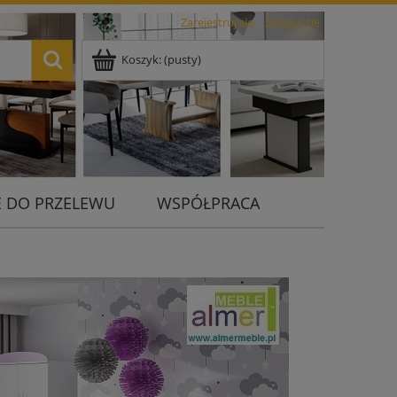
Zarejestruj się
Zaloguj się
Koszyk:
(pusty)
 DO PRZELEWU
WSPÓŁPRACA