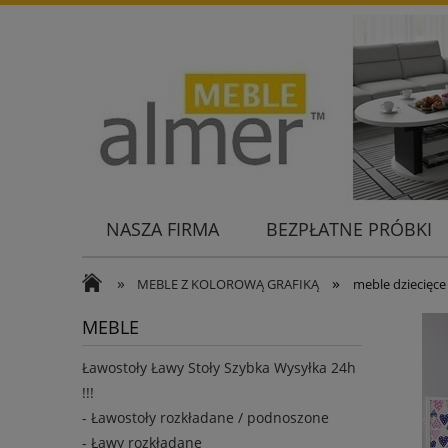
NASZA FIRMA
BEZPŁATNE PRÓBKI
KONTAKT
»
»
MEBLE Z KOLOROWĄ GRAFIKĄ
meble dziecięc
MEBLE
Ławostoły Ławy Stoły Szybka Wysyłka 24h
!!!
- Ławostoły rozkładane / podnoszone
- Ławy rozkładane