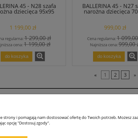
LERINA 45 - N28 szafa
BALLERINA 45 - N27 s
ożna dziecięca 95x95
narożna dziecięca 7
w.190
w.190
1 199,00 zł
999,00 zł
1 299,00 zł
1 099,00
na regularna:
Cena regularna:
1 199,00 zł
999,00 
jniższa cena:
Najniższa cena:
do koszyka
do koszyka
«
1
2
3
»
Moje konto
O fi
DANE DO PRZELEWU
NAS
nie strony i pomagają nam dostosować ofertę do Twoich potrzeb. Możesz zaa
Regulamin ZAKUPY, ZWROTY, REKLAMACJE
WSP
jąc opcję "Dostosuj zgody".
GWARANCJA
POL
KON