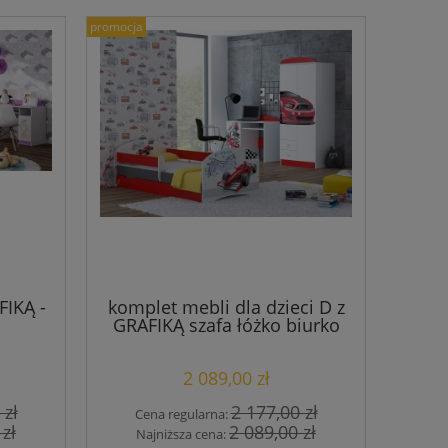
promocja
FIKĄ -
komplet mebli dla dzieci D z
GRAFIKĄ szafa łóżko biurko
2 089,00 zł
 zł
2 177,00 zł
Cena regularna:
 zł
2 089,00 zł
Najniższa cena: