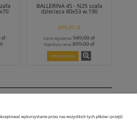
zafa
BALLERINA 45 - N25 szafa
0x70
dziecięca 80x53 w.190
899,00 zł
 zł
949,00 zł
Cena regularna:
zł
899,00 zł
Najniższa cena:
do koszyka
rmie
ZA FIRMA
kceptować wykorzystanie przez nas wszystkich tych plików i przejść
ÓŁPRACA
ITYKA PRYWATNOŚCI
TAKT