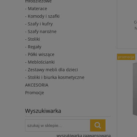
młodzieżowe
- Materace
- Komody i szafki
C
- Szafy i kufry
N
- Szafy narożne
- Stoliki
- Regały
- Półki wiszące
promocja
- Meblościanki
- Zestawy mebli dla dzieci
- Stoliki i biurka kosmetyczne
AKCESORIA
Promocje
Wyszukiwarka
wyszukiwarka zaawansowana