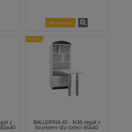
do koszyka
promocja
gał z
BALLERINA 45 - N36 regał z
140)x40
biurkiem dla dzieci 80x40