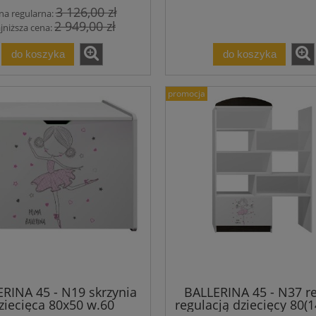
3 126,00 zł
na regularna:
2 949,00 zł
jniższa cena:
do koszyka
do koszyka
promocja
RINA 45 - N19 skrzynia
BALLERINA 45 - N37 re
ziecięca 80x50 w.60
regulacją dziecięcy 80(