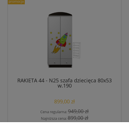
promocja
RAKIETA 44 - N25 szafa dziecięca 80x53
w.190
899,00 zł
949,00 zł
Cena regularna:
899,00 zł
Najniższa cena: