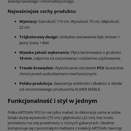
skandynawskiego i minimalistycznego.
Najważniejsze cechy produktu:
Wymiary:
Szerokość 115 cm, Wysokość 75 cm, Głębokość
22 cm.
Trójkolorowy design:
Unikalne zestawienie Dąb Artisan +
Jasny Szary + Biel.
Wysoka jakość wykonania:
Płyta laminowana o grubości
18 mm
, odporna na zarysowania i codzienne użytkowanie.
Trwałe krawędzie:
Wykończenie obrzeżem
PCV
skutecznie
chroni przed uszkodzeniami mechanicznymi.
Polska produkcja:
Gwarancja solidności i dbałości o detale
od renomowanego producenta ALMER MEBLE.
Funkcjonalność i styl w jednym
Półka ARTISAN YP2 to nie tylko mebel, to dekoracja sama w sobie.
Dzięki dużej wysokości (75 cm) i głębokości (22 cm), bez trudu
pomieścisz na niej przedmioty o różnych gabarytach. Idealnie
komponuje się z pozostałymi meblami z kolekcji ARTISAN, tworząc