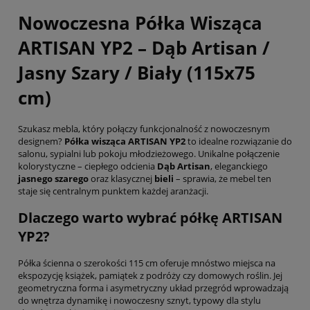
Nowoczesna Półka Wisząca
ARTISAN YP2 – Dąb Artisan /
Jasny Szary / Biały (115x75
cm)
Szukasz mebla, który połączy funkcjonalność z nowoczesnym
designem?
Półka wisząca ARTISAN YP2
to idealne rozwiązanie do
salonu, sypialni lub pokoju młodzieżowego. Unikalne połączenie
kolorystyczne – ciepłego odcienia
Dąb Artisan
, eleganckiego
jasnego szarego
oraz klasycznej
bieli
– sprawia, że mebel ten
staje się centralnym punktem każdej aranżacji.
Dlaczego warto wybrać półkę ARTISAN
YP2?
Półka ścienna o szerokości 115 cm oferuje mnóstwo miejsca na
ekspozycję książek, pamiątek z podróży czy domowych roślin. Jej
geometryczna forma i asymetryczny układ przegród wprowadzają
do wnętrza dynamikę i nowoczesny sznyt, typowy dla stylu