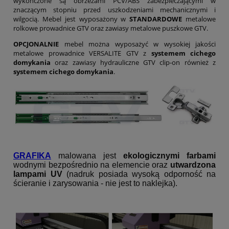
wykończone są obrzeżami PCV/ABS zabezpieczającymi w
znaczącym stopniu przed uszkodzeniami mechanicznymi i
wilgocią. Mebel jest wyposażony w
STANDARDOWE
metalowe
rolkowe prowadnice GTV oraz zawiasy metalowe puszkowe GTV.
OPCJONALNIE
mebel można wyposażyć w wysokiej jakości
metalowe prowadnice VERSALITE GTV z
systemem cichego
domykania
oraz zawiasy hydrauliczne GTV clip-on również z
systemem cichego domykania
.
GRAFIKA
malowana jest
ekologicznymi farbami
wodnymi bezpośrednio na elemencie oraz
utwardzona
lampami UV
(nadruk posiada wysoką odporność na
ścieranie i zarysowania - nie jest to naklejka).