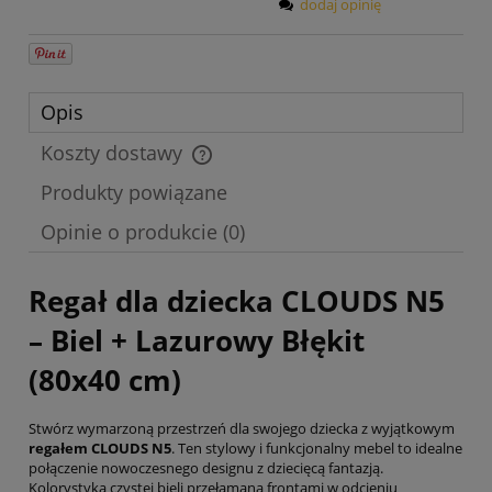
dodaj opinię
Opis
Koszty dostawy
Cena nie zawiera ewentualnych kosztów płatności
Produkty powiązane
Opinie o produkcie (0)
Regał dla dziecka CLOUDS N5
– Biel + Lazurowy Błękit
(80x40 cm)
Stwórz wymarzoną przestrzeń dla swojego dziecka z wyjątkowym
regałem CLOUDS N5
. Ten stylowy i funkcjonalny mebel to idealne
połączenie nowoczesnego designu z dziecięcą fantazją.
Kolorystyka czystej bieli przełamana frontami w odcieniu