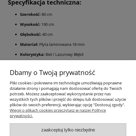
Specyfikacja techniczna:
Szerokość:
80 cm
Wysokość:
190 cm
Głębokość:
40 cm
Materiał:
Płyta laminowana 18 mm
Kolorystyka:
Biel / Lazurowy Błękit
Producent:
ALMER MEBLE (Polska)
Dbamy o Twoją prywatność
Zamów regał CLOUDS N5 i zamień pokój swojego dziecka w
błękitną krainę marzeń!
Mebel przeznaczony do samodzielnego
Pliki cookies i pokrewne im technologie umożliwiają poprawne
montażu (instrukcja i akcesoria w zestawie).
działanie strony i pomagają nam dostosować ofertę do Twoich
potrzeb. Możesz zaakceptować wykorzystanie przez nas
wszystkich tych plików i przejść do sklepu lub dostosować użycie
plików do swoich preferencji, wybierając opcję "Dostosuj zgody".
Pomoc
Więcej o plikach cookies przeczytasz w naszej Polityce
prywatności.
Moje konto
zaakceptuj tylko niezbędne