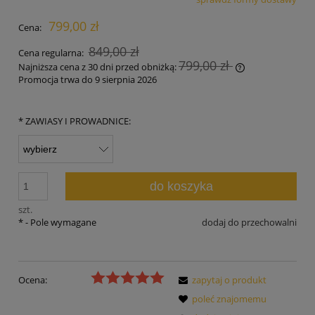
Cena nie zawiera ewentualnych kosztów płatności
799,00 zł
Cena:
849,00 zł
Cena regularna:
799,00 zł
Najniższa cena z 30 dni przed obniżką:
Promocja trwa do 9 sierpnia 2026
Jeżeli produkt 
30 dni, wyświet
momentu, kiedy
*
ZAWIASY I PROWADNICE:
sprzedaży.
do koszyka
szt.
*
- Pole wymagane
dodaj do przechowalni
Ocena:
zapytaj o produkt
poleć znajomemu