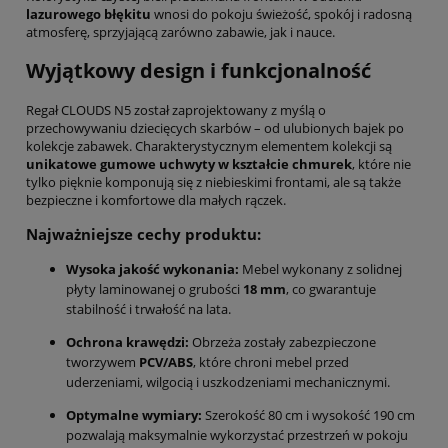
lazurowego błękitu
wnosi do pokoju świeżość, spokój i radosną
atmosferę, sprzyjającą zarówno zabawie, jak i nauce.
Wyjątkowy design i funkcjonalność
Regał CLOUDS N5 został zaprojektowany z myślą o
przechowywaniu dziecięcych skarbów – od ulubionych bajek po
kolekcje zabawek. Charakterystycznym elementem kolekcji są
unikatowe gumowe uchwyty w kształcie chmurek
, które nie
tylko pięknie komponują się z niebieskimi frontami, ale są także
bezpieczne i komfortowe dla małych rączek.
Najważniejsze cechy produktu:
Wysoka jakość wykonania:
Mebel wykonany z solidnej
płyty laminowanej o grubości
18 mm
, co gwarantuje
stabilność i trwałość na lata.
Ochrona krawędzi:
Obrzeża zostały zabezpieczone
tworzywem
PCV/ABS
, które chroni mebel przed
uderzeniami, wilgocią i uszkodzeniami mechanicznymi.
Optymalne wymiary:
Szerokość 80 cm i wysokość 190 cm
pozwalają maksymalnie wykorzystać przestrzeń w pokoju