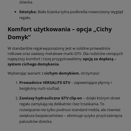
dziecka.
Estetyka:
Biała ścianka tylna podkreśla nowoczesny wygląd
regału.
Komfort użytkowania – opcja „Cichy
Domyk”
W standardzie regał wyposażony jest w solidne prowadnice
rolkowe oraz zawiasy metalowe marki GTV. Dla rodziców ceniących
najwyższy komfort i ciszę przygotowaliśmy
opcję za dopłatą –
system cichego domykania
.
Wybierając wariant z
cichym domykiem
, otrzymasz:
Prowadnice VERSALITE GTV
– zapewniające płynny i
bezgłośny ruch szuflad.
Zawiasy hydrauliczne GTV clip-on
– dzięki którym drzwi
regału zamykają się delikatnie i bez trzaskania. To
rozwiązanie nie tylko podnosi standard mebla, ale również
zwiększa bezpieczeństwo – eliminuje ryzyko przytrzaśnięcia
paluszków dziecka.