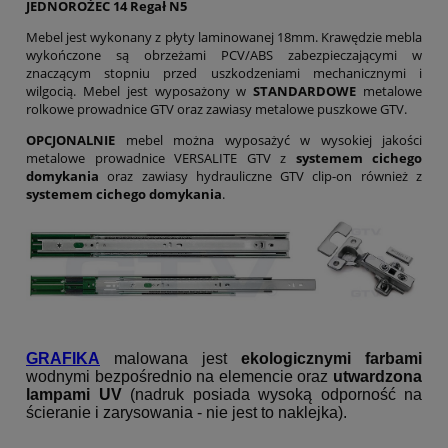
JEDNOROŻEC 14 Regał N5
Mebel jest wykonany z płyty laminowanej 18mm. Krawędzie mebla
wykończone są obrzeżami PCV/ABS zabezpieczającymi w
znaczącym stopniu przed uszkodzeniami mechanicznymi i
wilgocią. Mebel jest wyposażony w
STANDARDOWE
metalowe
rolkowe prowadnice GTV oraz zawiasy metalowe puszkowe GTV.
OPCJONALNIE
mebel można wyposażyć w wysokiej jakości
metalowe prowadnice VERSALITE GTV z
systemem cichego
domykania
oraz zawiasy hydrauliczne GTV clip-on również z
systemem cichego domykania
.
GRAFIKA
malowana jest
ekologicznymi farbami
wodnymi bezpośrednio na elemencie oraz
utwardzona
lampami UV
(nadruk posiada wysoką odporność na
ścieranie i zarysowania - nie jest to naklejka).