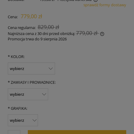
sprawdź formy dostawy
Cena nie zawiera ewentualnych kosztów płatności
779,00 zł
Cena:
829,00 zł
Cena regularna:
779,00 zł
Najniższa cena z 30 dni przed obniżką:
Promocja trwa do 9 sierpnia 2026
Jeżeli produkt 
30 dni, wyświet
momentu, kiedy
*
KOLOR:
sprzedaży.
*
ZAWIASY I PROWADNICE:
*
GRAFIKA: